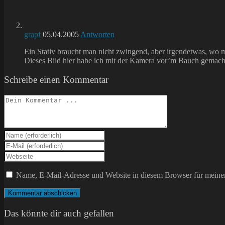
grapf
05.04.2005
Antworten
Ein Stativ braucht man nicht zwingend, aber irgendetwas, wo m
Dieses Bild hier habe ich mit der Kamera vor’m Bauch gemacht.
Schreibe einen Kommentar
Kommentieren
Gib
deinen
Gib
Namen
deine
Gib
oder
E-
deine
Benutzernamen
Mail-
Website-
Name, E-Mail-Adresse und Website in diesem Browser für meine
zum
Adresse
URL
Kommentieren
zum
ein
ein
Kommentieren
(optional)
ein
Das könnte dir auch gefallen