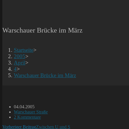
Warschauer Brücke im März
Startseite
>
2005
>
April
>
4
>
Warschauer Brücke im März
Beitrag
04.04.2005
veröffentlicht:
Beitrags-
Warschauer Straße
Kategorie:
Beitrags-
2 Kommentare
Kommentare:
Weitere
Vorheriger Beitrag
Zwischen U und S