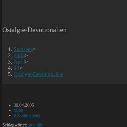
Ostalgie-Devotionalien
Startseite
>
2005
>
April
>
30
>
Ostalgie-Devotionalien
Beitrag
30.04.2005
veröffentlicht:
Beitrags-
Mitte
Kategorie:
Beitrags-
0 Kommentare
Kommentare:
Schlagwörter:
streetlife