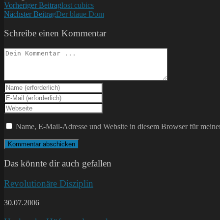
Weitere
Vorheriger Beitrag
lost cubics
Nächster Beitrag
Der blaue Dom
Artikel
ansehen
Schreibe einen Kommentar
Kommentieren
Gib
deinen
Gib
Namen
deine
Gib
oder
E-
deine
Benutzernamen
Mail-
Website-
Name, E-Mail-Adresse und Website in diesem Browser für meine
zum
Adresse
URL
Kommentieren
zum
ein
ein
Kommentieren
(optional)
ein
Das könnte dir auch gefallen
Revolutionäre Disziplin
30.07.2006