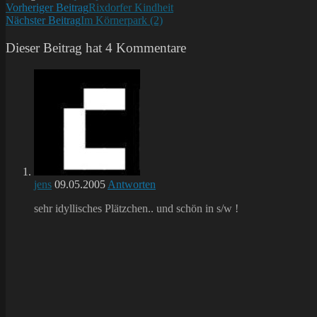
Weitere
Vorheriger Beitrag
Rixdorfer Kindheit
Nächster Beitrag
Im Körnerpark (2)
Artikel
ansehen
Dieser Beitrag hat 4 Kommentare
jens
09.05.2005
Antworten
sehr idyllisches Plätzchen.. und schön in s/w !