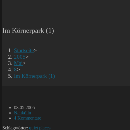
Im Körnerpark (1)
Startseite
>
2005
>
Mai
>
8
>
Im Körnerpark (1)
Beitrag
08.05.2005
veröffentlicht:
Beitrags-
Neukölln
Kategorie:
Beitrags-
4 Kommentare
Kommentare:
Schlagwörter:
quiet places