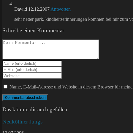
Dawid
12.12.2007
Antworten
sehr netter park. kindheitserinnerungen kommen bei mir zum vo
Schreibe einen Kommentar
Kommentieren
Gib
deinen
Gib
Namen
deine
Gib
oder
E-
deine
Benutzernamen
Mail-
Website-
Name, E-Mail-Adresse und Website in diesem Browser für meine
zum
Adresse
URL
Kommentieren
zum
ein
ein
Kommentieren
(optional)
ein
Das könnte dir auch gefallen
Neuköllner Jungs
19.07.2006