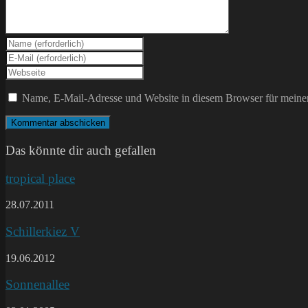
Gib
deinen
Gib
Namen
deine
Gib
oder
E-
deine
Benutzernamen
Mail-
Website-
Name, E-Mail-Adresse und Website in diesem Browser für meine
zum
Adresse
URL
Kommentieren
zum
ein
ein
Kommentieren
(optional)
ein
Das könnte dir auch gefallen
tropical place
28.07.2011
Schillerkiez V
19.06.2012
Sonnenallee