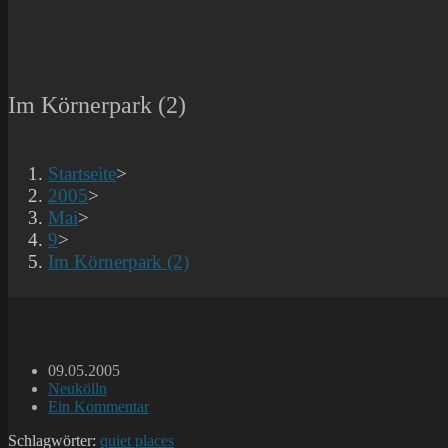
Im Körnerpark (2)
Startseite
>
2005
>
Mai
>
9
>
Im Körnerpark (2)
Beitrag
09.05.2005
veröffentlicht:
Beitrags-
Neukölln
Kategorie:
Beitrags-
Ein Kommentar
Kommentare:
Schlagwörter:
quiet places