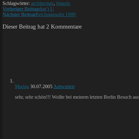
Schlagwörter:
architecture
,
historic
Weitere
Vorheriger Beitrag
don’t U
Nächster Beitrag
Reichstagsufer 1999
Artikel
ansehen
Dieser Beitrag hat 2 Kommentare
Marina
30.07.2005
Antworten
sehr, sehr schön!!! Wollte bei meinem letzten Berlin Besuch au