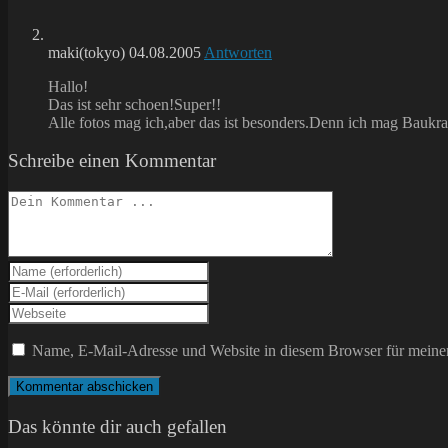
maki(tokyo)
04.08.2005
Antworten
Hallo!
Das ist sehr schoen!Super!!
Alle fotos mag ich,aber das ist besonders.Denn ich mag Baukra
Schreibe einen Kommentar
Kommentieren
Gib
deinen
Gib
Namen
deine
Gib
oder
E-
deine
Benutzernamen
Mail-
Website-
Name, E-Mail-Adresse und Website in diesem Browser für meine
zum
Adresse
URL
Kommentieren
zum
ein
ein
Kommentieren
(optional)
ein
Das könnte dir auch gefallen