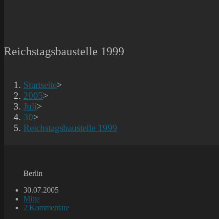
Reichstagsbaustelle 1999
Startseite
>
2005
>
Juli
>
30
>
Reichstagsbaustelle 1999
Berlin
Beitrag
30.07.2005
veröffentlicht:
Beitrags-
Mitte
Kategorie:
Beitrags-
2 Kommentare
Kommentare: