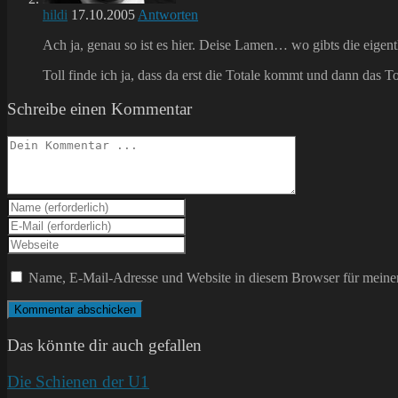
hildi
17.10.2005
Antworten
Ach ja, genau so ist es hier. Deise Lamen… wo gibts die eigentl
Toll finde ich ja, dass da erst die Totale kommt und dann das To
Schreibe einen Kommentar
Kommentieren
Gib
deinen
Gib
Namen
deine
Gib
oder
E-
deine
Benutzernamen
Mail-
Website-
Name, E-Mail-Adresse und Website in diesem Browser für meine
zum
Adresse
URL
Kommentieren
zum
ein
ein
Kommentieren
(optional)
ein
Das könnte dir auch gefallen
Die Schienen der U1