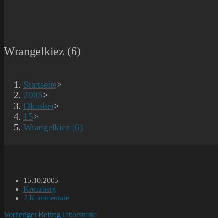
Wrangelkiez (6)
Startseite
>
2005
>
Oktober
>
15
>
Wrangelkiez (6)
Beitrag
15.10.2005
veröffentlicht:
Beitrags-
Kreuzberg
Kategorie:
Beitrags-
2 Kommentare
Kommentare:
Weitere
Vorheriger Beitrag
Taborstraße