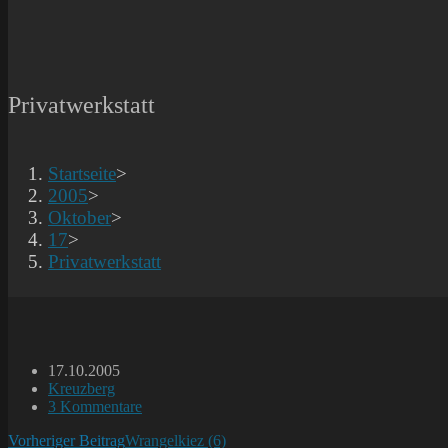
Privatwerkstatt
Startseite
>
2005
>
Oktober
>
17
>
Privatwerkstatt
Beitrag
17.10.2005
veröffentlicht:
Beitrags-
Kreuzberg
Kategorie:
Beitrags-
3 Kommentare
Kommentare:
Weitere
Vorheriger Beitrag
Wrangelkiez (6)