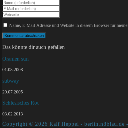
Gib
deinen
Gib
Namen
deine
Gib
oder
E-
deine
Benutzernamen
Mail-
Website-
Name, E-Mail-Adresse und Website in diesem Browser für meine
zum
Adresse
URL
Kommentieren
zum
ein
ein
Kommentieren
(optional)
ein
Das könnte dir auch gefallen
Oranien sun
01.08.2008
subway
29.07.2005
Schlesisches Rot
03.02.2013
Copyright © 2026 Ralf Heppel - berlin.n8blau.de -