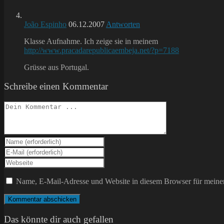
João Espinho
06.12.2007
Antworten
Klasse Aufnahme. Ich zeige sie in meinem
http://www.pracadarepublicaembeja.net/?p=7188
Grüsse aus Portugal.
Schreibe einen Kommentar
Kommentieren
Gib
deinen
Gib
Namen
deine
Gib
oder
E-
deine
Benutzernamen
Mail-
Website-
Name, E-Mail-Adresse und Website in diesem Browser für meine
zum
Adresse
URL
Kommentieren
zum
ein
ein
Kommentieren
(optional)
ein
Das könnte dir auch gefallen