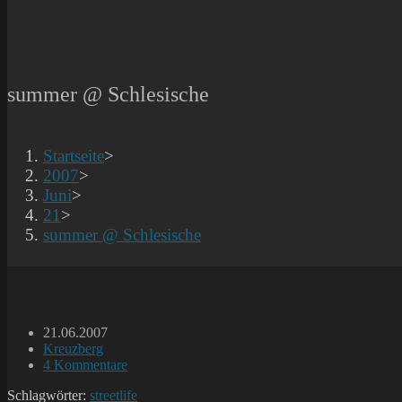
summer @ Schlesische
Startseite
>
2007
>
Juni
>
21
>
summer @ Schlesische
Beitrag
21.06.2007
veröffentlicht:
Beitrags-
Kreuzberg
Kategorie:
Beitrags-
4 Kommentare
Kommentare:
Schlagwörter:
streetlife