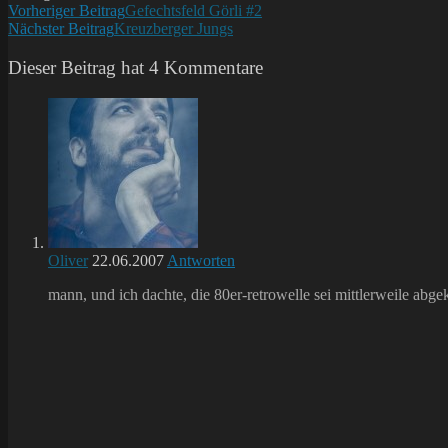
Weitere
Vorheriger Beitrag
Gefechtsfeld Görli #2
Nächster Beitrag
Kreuzberger Jungs
Artikel
ansehen
Dieser Beitrag hat 4 Kommentare
Oliver
22.06.2007
Antworten
mann, und ich dachte, die 80er-retrowelle sei mittlerweile ab