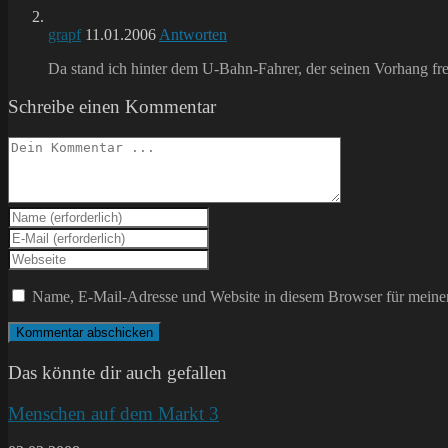
grapf
11.01.2006
Antworten
Da stand ich hinter dem U-Bahn-Fahrer, der seinen Vorhang fre
Schreibe einen Kommentar
Kommentieren
Gib
deinen
Gib
Namen
deine
Gib
oder
E-
deine
Benutzernamen
Mail-
Website-
Name, E-Mail-Adresse und Website in diesem Browser für meine
zum
Adresse
URL
Kommentieren
zum
ein
ein
Kommentieren
(optional)
ein
Das könnte dir auch gefallen
Menschen auf dem Markt 3