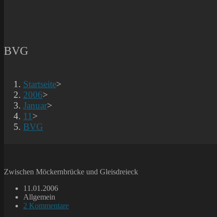
BVG
Startseite
>
2006
>
Januar
>
11
>
BVG
Zwischen Möckernbrücke und Gleisdreieck
Beitrag
11.01.2006
veröffentlicht:
Beitrags-
Allgemein
Kategorie:
Beitrags-
2 Kommentare
Kommentare: