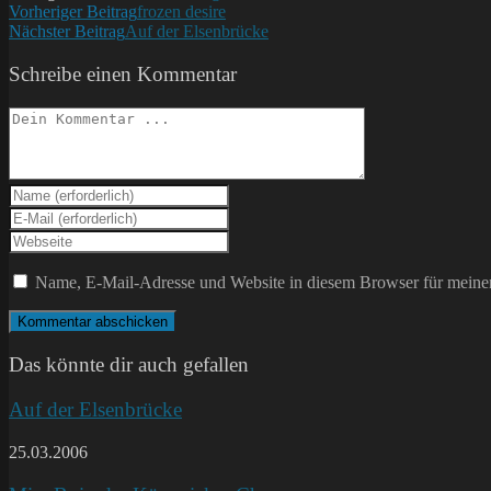
Weitere
Vorheriger Beitrag
frozen desire
Nächster Beitrag
Auf der Elsenbrücke
Artikel
ansehen
Schreibe einen Kommentar
Kommentieren
Gib
deinen
Gib
Namen
deine
Gib
oder
E-
deine
Benutzernamen
Mail-
Website-
Name, E-Mail-Adresse und Website in diesem Browser für meine
zum
Adresse
URL
Kommentieren
zum
ein
ein
Kommentieren
(optional)
ein
Das könnte dir auch gefallen
Auf der Elsenbrücke
25.03.2006