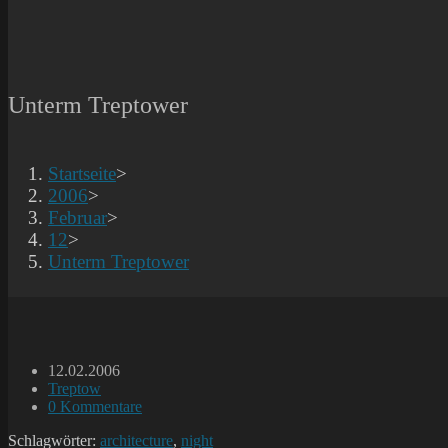
Unterm Treptower
Startseite
>
2006
>
Februar
>
12
>
Unterm Treptower
Beitrag
12.02.2006
veröffentlicht:
Beitrags-
Treptow
Kategorie:
Beitrags-
0 Kommentare
Kommentare:
Schlagwörter:
architecture
,
night