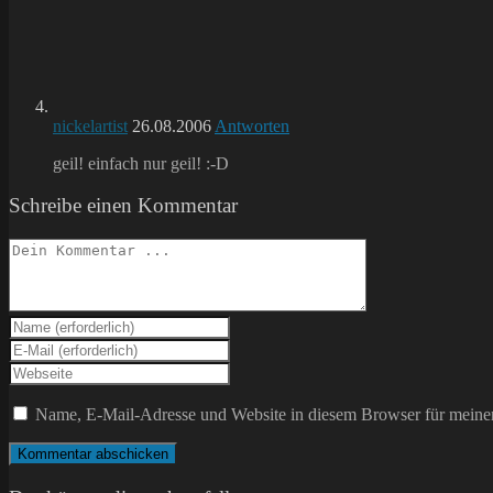
nickelartist
26.08.2006
Antworten
geil! einfach nur geil! :-D
Schreibe einen Kommentar
Kommentieren
Gib
deinen
Gib
Namen
deine
Gib
oder
E-
deine
Benutzernamen
Mail-
Website-
Name, E-Mail-Adresse und Website in diesem Browser für meine
zum
Adresse
URL
Kommentieren
zum
ein
ein
Kommentieren
(optional)
ein