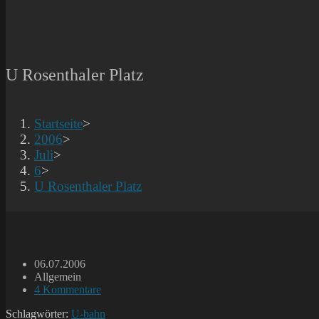
U Rosenthaler Platz
Startseite
>
2006
>
Juli
>
6
>
U Rosenthaler Platz
Beitrag
06.07.2006
veröffentlicht:
Beitrags-
Allgemein
Kategorie:
Beitrags-
4 Kommentare
Kommentare:
Schlagwörter:
U-bahn