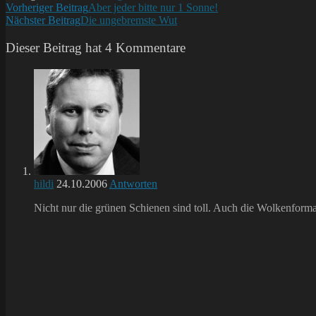
Weitere
Vorheriger Beitrag
Aber jeder bitte nur 1 Sonne!
Nächster Beitrag
Die ungebremste Wut
Artikel
ansehen
Dieser Beitrag hat 4 Kommentare
hildi
24.10.2006
Antworten
Nicht nur die grünen Schienen sind toll. Auch die Wolkenformat