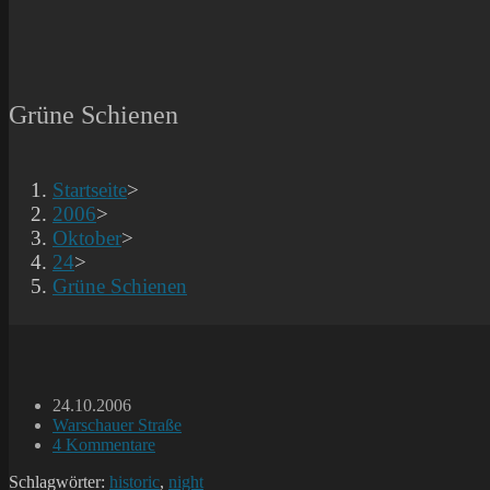
Grüne Schienen
Startseite
>
2006
>
Oktober
>
24
>
Grüne Schienen
Beitrag
24.10.2006
veröffentlicht:
Beitrags-
Warschauer Straße
Kategorie:
Beitrags-
4 Kommentare
Kommentare:
Schlagwörter:
historic
,
night