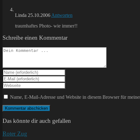
Linda
25.10.2006
Antworten
traumhaftes Photo- wie immer!!
Schreibe einen Kommentar
Kommentieren
Gib
deinen
Gib
Namen
deine
Gib
oder
E-
deine
Benutzernamen
Mail-
Website-
Name, E-Mail-Adresse und Website in diesem Browser für meine
zum
Adresse
URL
Kommentieren
zum
ein
ein
Kommentieren
(optional)
ein
Das könnte dir auch gefallen
Roter Zug