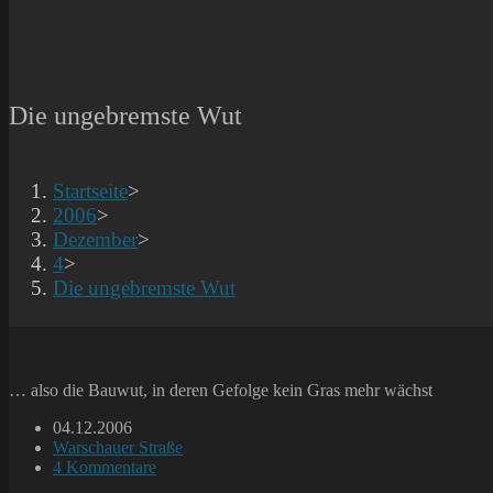
Die ungebremste Wut
Startseite
>
2006
>
Dezember
>
4
>
Die ungebremste Wut
… also die Bauwut, in deren Gefolge kein Gras mehr wächst
Beitrag
04.12.2006
veröffentlicht:
Beitrags-
Warschauer Straße
Kategorie:
Beitrags-
4 Kommentare
Kommentare: