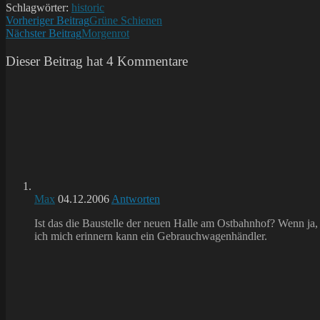
Schlagwörter:
historic
Weitere
Vorheriger Beitrag
Grüne Schienen
Nächster Beitrag
Morgenrot
Artikel
ansehen
Dieser Beitrag hat 4 Kommentare
Max
04.12.2006
Antworten
Ist das die Baustelle der neuen Halle am Ostbahnhof? Wenn ja
ich mich erinnern kann ein Gebrauchwagenhändler.