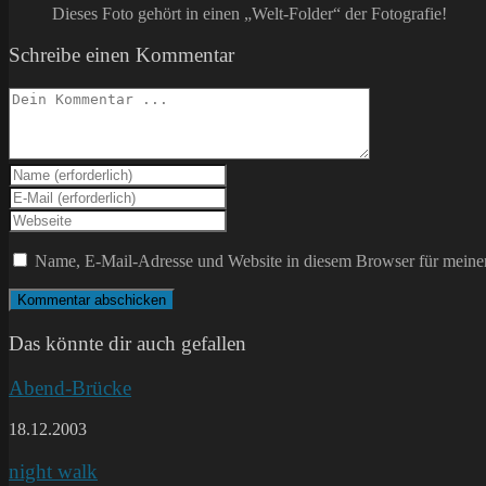
Dieses Foto gehört in einen „Welt-Folder“ der Fotografie!
Schreibe einen Kommentar
Kommentieren
Gib
deinen
Gib
Namen
deine
Gib
oder
E-
deine
Benutzernamen
Mail-
Website-
Name, E-Mail-Adresse und Website in diesem Browser für meine
zum
Adresse
URL
Kommentieren
zum
ein
ein
Kommentieren
(optional)
ein
Das könnte dir auch gefallen
Abend-Brücke
18.12.2003
night walk