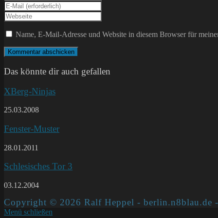
deinen
Gib
Namen
deine
Gib
oder
E-
deine
Benutzernamen
Mail-
Website-
Name, E-Mail-Adresse und Website in diesem Browser für meine
zum
Adresse
URL
Kommentieren
zum
ein
ein
Kommentieren
(optional)
ein
Das könnte dir auch gefallen
XBerg-Ninjas
25.03.2008
Fenster-Muster
28.01.2011
Schlesisches Tor 3
03.12.2004
Copyright © 2026 Ralf Heppel - berlin.n8blau.de -
Menü schließen