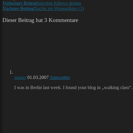
Weitere
Vorheriger Beitrag
function follows design
Nächster Beitrag
Nachts im Wrangelkiez (2)
Artikel
ansehen
Dieser Beitrag hat 3 Kommentare
susner
01.03.2007
Antworten
I was in Berlin last week. I found your blog in „walking class“.