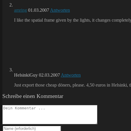
amring
01.03.2007
Antworten
I like the spatial frame given by the lights, it changes complet
HelsinkiGuy
02.03.2007
Antworten
Just export those cheap döners, please. 4,50 euros in Helsinki, 
Schreibe einen Kommentar
Kommentieren
Gib