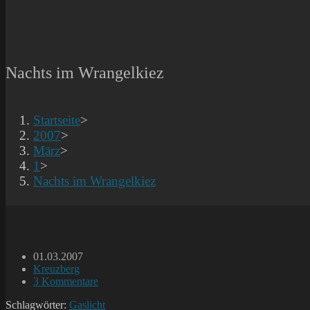
Nachts im Wrangelkiez
Startseite
>
2007
>
März
>
1
>
Nachts im Wrangelkiez
Beitrag
01.03.2007
veröffentlicht:
Beitrags-
Kreuzberg
Kategorie:
Beitrags-
3 Kommentare
Kommentare:
Schlagwörter:
Gaslicht