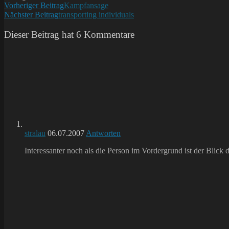
Weitere
Vorheriger Beitrag
Kampfansage
Nächster Beitrag
transporting individuals
Artikel
ansehen
Dieser Beitrag hat 6 Kommentare
stralau
06.07.2007
Antworten
Interessanter noch als die Person im Vordergrund ist der Blick d