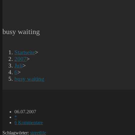
busy waiting
Startseite
>
2007
>
Juli
>
6
>
busy waiting
Beitrag
06.07.2007
veröffentlicht:
Beitrags-
*
Kategorie:
Beitrags-
6 Kommentare
Kommentare:
Schlagwörter:
streetlife