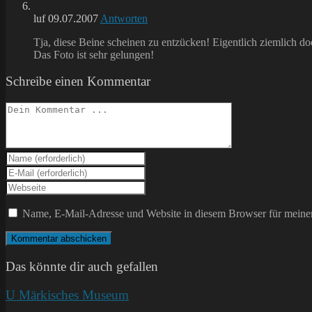
luf
09.07.2007
Antworten
Tja, diese Beine scheinen zu entzücken! Eigentlich ziemlich d
Das Foto ist sehr gelungen!
Schreibe einen Kommentar
Kommentieren
Gib
deinen
Gib
Namen
deine
Gib
oder
E-
deine
Benutzernamen
Mail-
Website-
Name, E-Mail-Adresse und Website in diesem Browser für meine
zum
Adresse
URL
Kommentieren
zum
ein
ein
Kommentieren
(optional)
ein
Das könnte dir auch gefallen
U Märkisches Museum