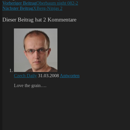
Weitere
Vorheriger Beitrag
Oberbaum night 082-2
Nächster Beitrag
XBerg-Ninjas 2
Artikel
ansehen
Dieser Beitrag hat 2 Kommentare
Czech Daily
31.03.2008
Antworten
Love the grain….