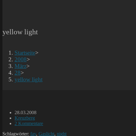
yellow light
Startseite
>
2008
>
März
>
28
>
yellow light
Beitrag
28.03.2008
veröffentlicht:
Beitrags-
Kreuzberg
Kategorie:
Beitrags-
2 Kommentare
Kommentare:
Schlagwörter:
fav
,
Gaslicht
,
night