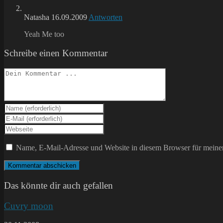
Natasha
16.09.2009
Antworten
Yeah Me too
Schreibe einen Kommentar
Kommentieren
Gib
deinen
Gib
Namen
deine
Gib
oder
E-
deine
Benutzernamen
Mail-
Website-
Name, E-Mail-Adresse und Website in diesem Browser für meine
zum
Adresse
URL
Kommentieren
zum
ein
ein
Kommentieren
(optional)
ein
Das könnte dir auch gefallen
Cuvry moon