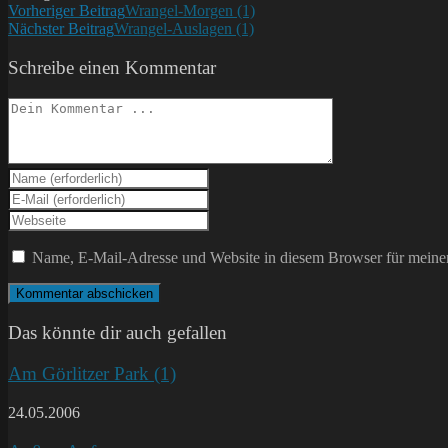
Weitere
Vorheriger Beitrag
Wrangel-Morgen (1)
Nächster Beitrag
Wrangel-Auslagen (1)
Artikel
ansehen
Schreibe einen Kommentar
Kommentieren
Gib
deinen
Gib
Namen
deine
Gib
oder
E-
deine
Benutzernamen
Mail-
Website-
Name, E-Mail-Adresse und Website in diesem Browser für meine
zum
Adresse
URL
Kommentieren
zum
ein
ein
Kommentieren
(optional)
ein
Das könnte dir auch gefallen
Am Görlitzer Park (1)
24.05.2006