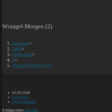
Wrangel-Morgen (2)
Startseite
>
2008
>
September
>
3
>
Wrangel-Morgen (2)
Beitrag
03.09.2008
veröffentlicht:
Beitrags-
Kreuzberg
Kategorie:
Beitrags-
0 Kommentare
Kommentare:
Schlagwörter:
streetlife