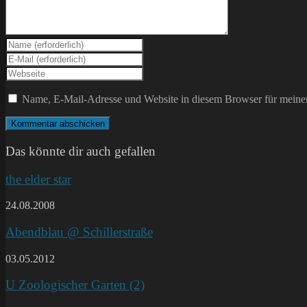
Gib
deinen
Gib
Namen
deine
Gib
oder
E-
deine
Benutzernamen
Mail-
Website-
Name, E-Mail-Adresse und Website in diesem Browser für meine
zum
Adresse
URL
Kommentieren
zum
ein
ein
Kommentieren
(optional)
ein
Das könnte dir auch gefallen
the elder star
24.08.2008
Abendblau @ Schillerstraße
03.05.2012
U Zoologischer Garten (2)