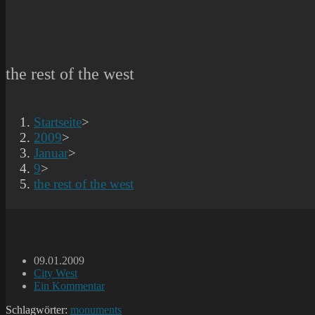
the rest of the west
Startseite
>
2009
>
Januar
>
9
>
the rest of the west
Beitrag
09.01.2009
veröffentlicht:
Beitrags-
City West
Kategorie:
Beitrags-
Ein Kommentar
Kommentare:
Schlagwörter:
monuments