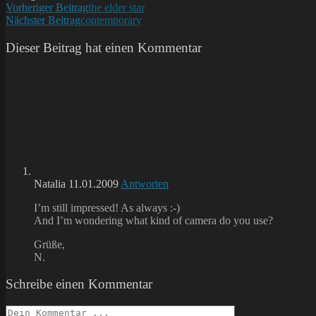
Weitere
Vorheriger Beitrag
the elder star
Nächster Beitrag
contemporary
Artikel
ansehen
Dieser Beitrag hat einen Kommentar
Natalia
11.01.2009
Antworten
I’m still impressed! As always :-)
And I’m wondering what kind of camera do you use?
Grüße,
N.
Schreibe einen Kommentar
Kommentieren