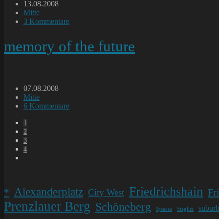
Beitrag
13.08.2008
veröffentlicht:
Beitrags-
Mitte
Kategorie:
Beitrags-
3 Kommentare
Kommentare:
memory of the future
Beitrag
07.08.2008
veröffentlicht:
Beitrags-
Mitte
Kategorie:
Beitrags-
6 Kommentare
Kommentare:
1
2
3
4
Gehe
zur
nächsten
Seite
Friedrichshain
Alexanderplatz
*
Fr
City West
Prenzlauer Berg
Schöneberg
subur
Steglitz
Spandau