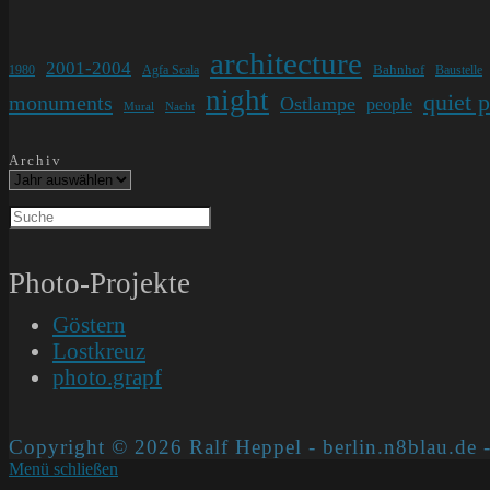
architecture
2001-2004
Bahnhof
1980
Agfa Scala
Baustelle
night
quiet 
monuments
Ostlampe
people
Mural
Nacht
Archiv
Photo-Projekte
Göstern
Lostkreuz
photo.grapf
Copyright © 2026 Ralf Heppel - berlin.n8blau.de -
Menü schließen