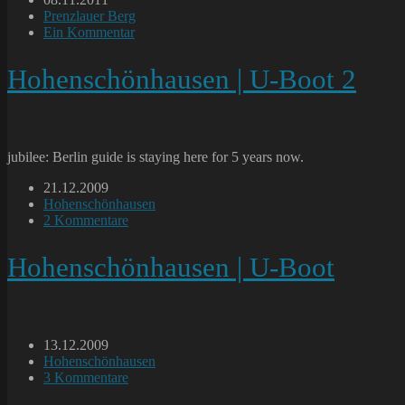
veröffentlicht:
Beitrags-
Prenzlauer Berg
Kategorie:
Beitrags-
Ein Kommentar
Kommentare:
Hohenschönhausen | U-Boot 2
jubilee: Berlin guide is staying here for 5 years now.
Beitrag
21.12.2009
veröffentlicht:
Beitrags-
Hohenschönhausen
Kategorie:
Beitrags-
2 Kommentare
Kommentare:
Hohenschönhausen | U-Boot
Beitrag
13.12.2009
veröffentlicht:
Beitrags-
Hohenschönhausen
Kategorie:
Beitrags-
3 Kommentare
Kommentare: