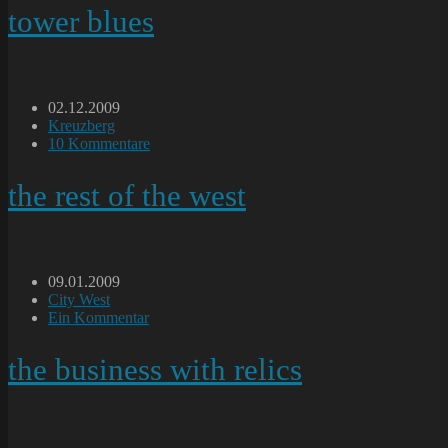
tower blues
Beitrag
02.12.2009
veröffentlicht:
Beitrags-
Kreuzberg
Kategorie:
Beitrags-
10 Kommentare
Kommentare:
the rest of the west
Beitrag
09.01.2009
veröffentlicht:
Beitrags-
City West
Kategorie:
Beitrags-
Ein Kommentar
Kommentare:
the business with relics