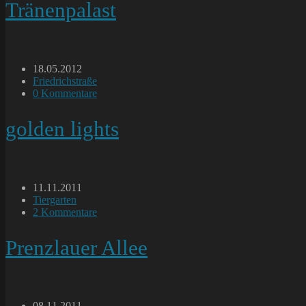
Tränenpalast
Beitrag
18.05.2012
veröffentlicht:
Beitrags-
Friedrichstraße
Kategorie:
Beitrags-
0 Kommentare
Kommentare:
golden lights
Beitrag
11.11.2011
veröffentlicht:
Beitrags-
Tiergarten
Kategorie:
Beitrags-
2 Kommentare
Kommentare:
Prenzlauer Allee
Beitrag
08.11.2011