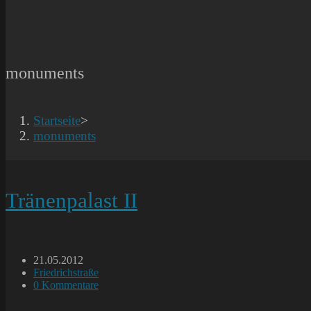
monuments
Startseite
>
monuments
Tränenpalast II
Beitrag
21.05.2012
veröffentlicht:
Beitrags-
Friedrichstraße
Kategorie:
Beitrags-
0 Kommentare
Kommentare: