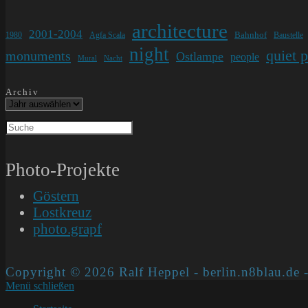
architecture
2001-2004
Bahnhof
1980
Agfa Scala
Baustelle
night
quiet 
monuments
Ostlampe
people
Mural
Nacht
Archiv
Photo-Projekte
Göstern
Lostkreuz
photo.grapf
Copyright © 2026 Ralf Heppel - berlin.n8blau.de -
Menü schließen