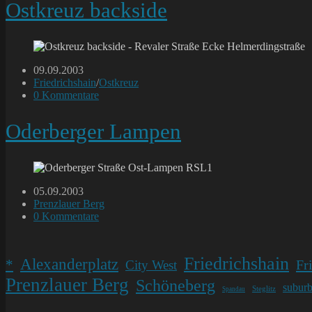
Ostkreuz backside
Beitrag
09.09.2003
veröffentlicht:
Beitrags-
Friedrichshain
/
Ostkreuz
Kategorie:
Beitrags-
0 Kommentare
Kommentare:
Oderberger Lampen
Beitrag
05.09.2003
veröffentlicht:
Beitrags-
Prenzlauer Berg
Kategorie:
Beitrags-
0 Kommentare
Kommentare:
Friedrichshain
Alexanderplatz
*
Fr
City West
Prenzlauer Berg
Schöneberg
subur
Steglitz
Spandau