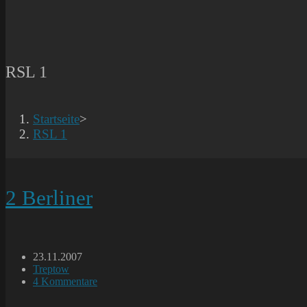
RSL 1
Startseite
>
RSL 1
2 Berliner
Beitrag
23.11.2007
veröffentlicht:
Beitrags-
Treptow
Kategorie:
Beitrags-
4 Kommentare
Kommentare: