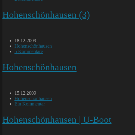
Kommentare:
Hohenschönhausen (3)
Beitrag
18.12.2009
veröffentlicht:
Beitrags-
Hohenschönhausen
Kategorie:
Beitrags-
5 Kommentare
Kommentare:
Hohenschönhausen
Beitrag
15.12.2009
veröffentlicht:
Beitrags-
Hohenschönhausen
Kategorie:
Beitrags-
Ein Kommentar
Kommentare:
Hohenschönhausen | U-Boot