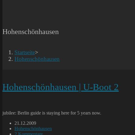
Hohenschönhausen
Startseite
>
Hohenschönhausen
Hohenschönhausen | U-Boot 2
jubilee: Berlin guide is staying here for 5 years now.
Beitrag
21.12.2009
veröffentlicht:
Beitrags-
Hohenschönhausen
Kategorie:
Beitrags-
2 Kommentare