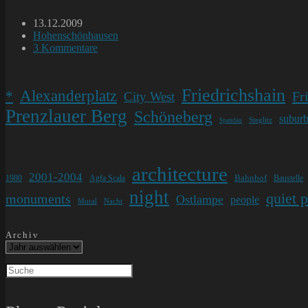
Beitrag
13.12.2009
veröffentlicht:
Beitrags-
Hohenschönhausen
Kategorie:
Beitrags-
3 Kommentare
Kommentare:
Friedrichshain
Alexanderplatz
*
Fr
City West
Prenzlauer Berg
Schöneberg
subur
Steglitz
Spandau
architecture
2001-2004
Bahnhof
1980
Agfa Scala
Baustelle
night
quiet 
monuments
Ostlampe
people
Mural
Nacht
Archiv