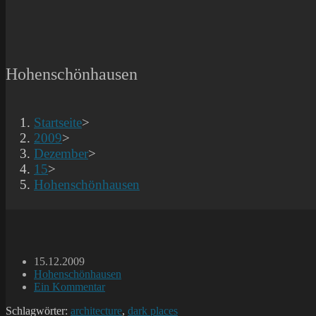
Hohenschönhausen
Startseite
>
2009
>
Dezember
>
15
>
Hohenschönhausen
Beitrag
15.12.2009
veröffentlicht:
Beitrags-
Hohenschönhausen
Kategorie:
Beitrags-
Ein Kommentar
Kommentare:
Schlagwörter:
architecture
,
dark places