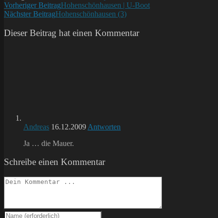
Weitere
Vorheriger Beitrag
Hohenschönhausen | U-Boot
Nächster Beitrag
Hohenschönhausen (3)
Artikel
ansehen
Dieser Beitrag hat einen Kommentar
Andreas
16.12.2009
Antworten
Ja … die Mauer.
Schreibe einen Kommentar
Kommentieren
Gib