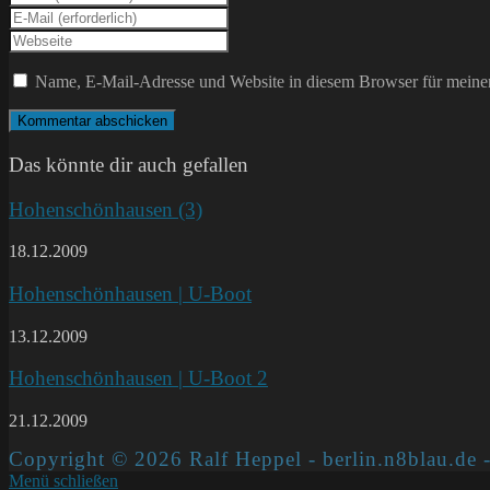
deinen
Gib
Namen
deine
Gib
oder
E-
deine
Benutzernamen
Mail-
Website-
Name, E-Mail-Adresse und Website in diesem Browser für meine
zum
Adresse
URL
Kommentieren
zum
ein
ein
Kommentieren
(optional)
ein
Das könnte dir auch gefallen
Hohenschönhausen (3)
18.12.2009
Hohenschönhausen | U-Boot
13.12.2009
Hohenschönhausen | U-Boot 2
21.12.2009
Copyright © 2026 Ralf Heppel - berlin.n8blau.de -
Menü schließen