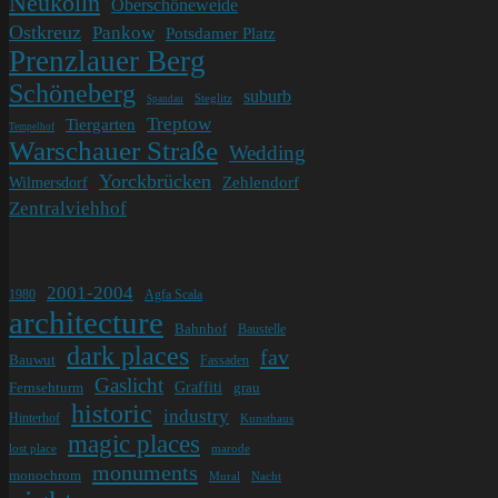
Neukölln
Oberschöneweide
Ostkreuz
Pankow
Potsdamer Platz
Prenzlauer Berg
Schöneberg
suburb
Steglitz
Spandau
Treptow
Tiergarten
Tempelhof
Warschauer Straße
Wedding
Yorckbrücken
Wilmersdorf
Zehlendorf
Zentralviehhof
2001-2004
1980
Agfa Scala
architecture
Bahnhof
Baustelle
dark places
fav
Bauwut
Fassaden
Gaslicht
Graffiti
Fernsehturm
grau
historic
industry
Hinterhof
Kunsthaus
magic places
lost place
marode
monuments
monochrom
Mural
Nacht