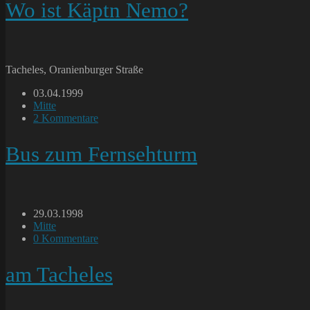
Wo ist Käptn Nemo?
Tacheles, Oranienburger Straße
Beitrag
03.04.1999
veröffentlicht:
Beitrags-
Mitte
Kategorie:
Beitrags-
2 Kommentare
Kommentare:
Bus zum Fernsehturm
Beitrag
29.03.1998
veröffentlicht:
Beitrags-
Mitte
Kategorie:
Beitrags-
0 Kommentare
Kommentare:
am Tacheles