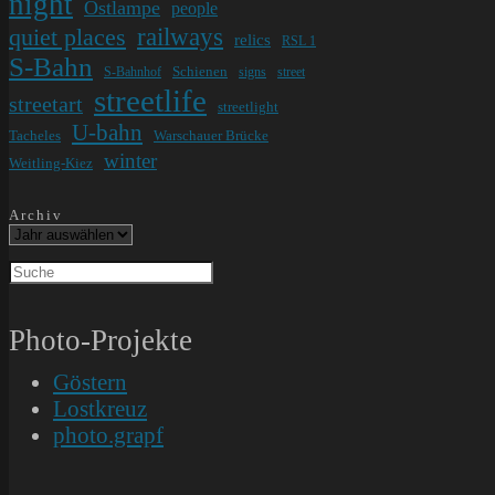
night
Ostlampe
people
railways
quiet places
relics
RSL 1
S-Bahn
Schienen
S-Bahnhof
signs
street
streetlife
streetart
streetlight
U-bahn
Tacheles
Warschauer Brücke
winter
Weitling-Kiez
Archiv
Photo-Projekte
Göstern
Lostkreuz
photo.grapf