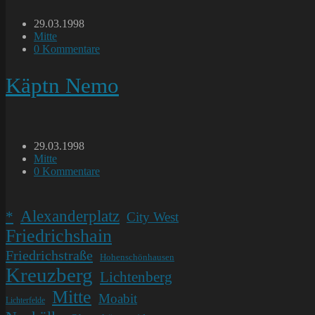
Beitrag
29.03.1998
veröffentlicht:
Beitrags-
Mitte
Kategorie:
Beitrags-
0 Kommentare
Kommentare:
Käptn Nemo
Beitrag
29.03.1998
veröffentlicht:
Beitrags-
Mitte
Kategorie:
Beitrags-
0 Kommentare
Kommentare:
Alexanderplatz
*
City West
Friedrichshain
Friedrichstraße
Hohenschönhausen
Kreuzberg
Lichtenberg
Mitte
Moabit
Lichterfelde