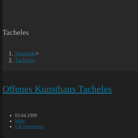
Tacheles
Startseite
>
Tacheles
Offenes Kunsthaus Tacheles
Beitrag
03.04.1999
veröffentlicht:
Beitrags-
Mitte
Kategorie:
Beitrags-
0 Kommentare
Kommentare: