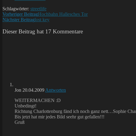
Kommentare:
Schlagwörter:
streetlife
Weitere
Vorheriger Beitrag
Hochbahn Hallesches Tor
Nächster Beitrag
lost key
Artikel
ansehen
Dieser Beitrag hat 17 Kommentare
Jon
20.04.2009
Antworten
WEITERMACHEN :D
Unbedingt!
Richtung Charlottenburg fänd ich noch ganz nett…Sophie Charlo
Bis jetzt hat mir jedes Bild seehr gut gefallen!!!
Gruß