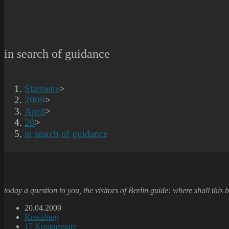
in search of guidance
Startseite
>
2009
>
April
>
20
>
in search of guidance
today a question to you, the visitors of Berlin guide: where shall this
Beitrag
20.04.2009
veröffentlicht:
Beitrags-
Kreuzberg
Kategorie:
Beitrags-
17 Kommentare