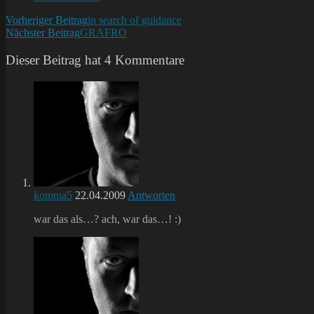
Kommentare:
Weitere
Vorheriger Beitrag
in search of guidance
Nächster Beitrag
GRAFRO
Artikel
ansehen
Dieser Beitrag hat 4 Kommentare
komma5
22.04.2009
Antworten
war das als…? ach, war das…! :)