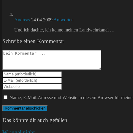
Andreas
24.04.2009
Antworten
Und ich dachte, ich kenne meinen Landwehrkanal …
Schreibe einen Kommentar
Kommentieren
Gib
deinen
Gib
Namen
deine
Gib
oder
E-
deine
Benutzernamen
Mail-
Website-
Name, E-Mail-Adresse und Website in diesem Browser für meine
zum
Adresse
URL
Kommentieren
zum
ein
ein
Kommentieren
(optional)
ein
Das könnte dir auch gefallen
Wrangel night