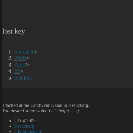
lost key
Startseite
>
2009
>
April
>
22
>
lost key
attached at the Landwehr-Kanal in Kreuzberg.
You desired some water. Let’s begin… :-)
Beitrag
22.04.2009
veröffentlicht:
Beitrags-
Kreuzberg
Kategorie:
Beitrags-
4 Kommentare