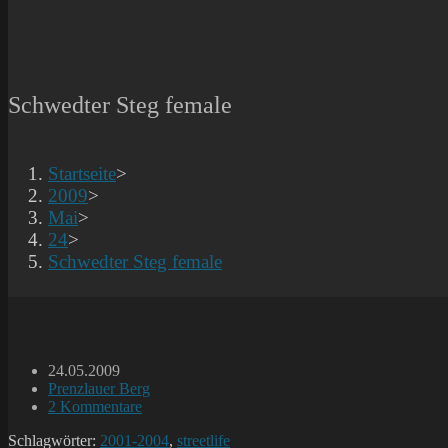
Schwedter Steg female
Startseite
>
2009
>
Mai
>
24
>
Schwedter Steg female
Beitrag
24.05.2009
veröffentlicht:
Beitrags-
Prenzlauer Berg
Kategorie:
Beitrags-
2 Kommentare
Kommentare:
Schlagwörter:
2001-2004
,
streetlife