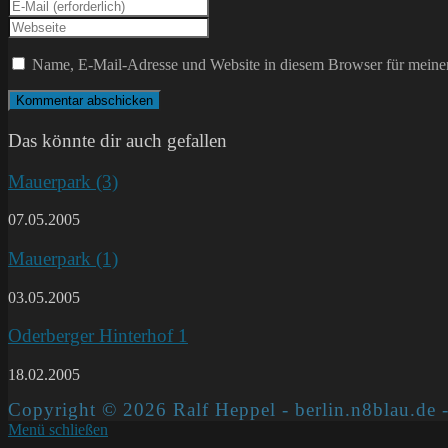
deinen
Gib
Namen
deine
Gib
oder
E-
deine
Benutzernamen
Mail-
Website-
Name, E-Mail-Adresse und Website in diesem Browser für meine
zum
Adresse
URL
Kommentieren
zum
ein
ein
Kommentieren
(optional)
ein
Das könnte dir auch gefallen
Mauerpark (3)
07.05.2005
Mauerpark (1)
03.05.2005
Oderberger Hinterhof 1
18.02.2005
Copyright © 2026 Ralf Heppel - berlin.n8blau.de -
Menü schließen