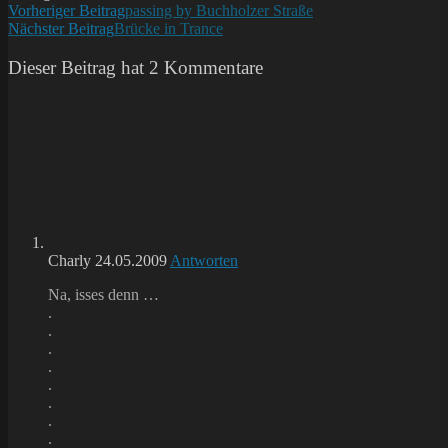
Weitere
Vorheriger Beitrag
passing by Buchholzer Straße
Nächster Beitrag
Brücke in Trance
Artikel
ansehen
Dieser Beitrag hat 2 Kommentare
Charly
24.05.2009
Antworten
Na, isses denn …
.
.
.
.
.
.
.
.