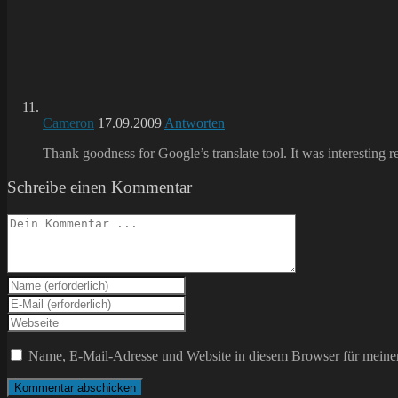
Cameron
17.09.2009
Antworten
Thank goodness for Google’s translate tool. It was interesting 
Schreibe einen Kommentar
Kommentieren
Gib
deinen
Gib
Namen
deine
Gib
oder
E-
deine
Benutzernamen
Mail-
Website-
Name, E-Mail-Adresse und Website in diesem Browser für meine
zum
Adresse
URL
Kommentieren
zum
ein
ein
Kommentieren