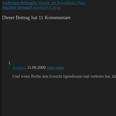
Weitere
Vorheriger Beitrag
die Wunde am Rosenthaler Platz
Nächster Beitrag
Rosenthaler Circus
Artikel
ansehen
Dieser Beitrag hat 11 Kommentare
Andreas
11.09.2009
Antworten
Und wenn Berlin sein Gesicht irgendwann mal verloren hat, fahre