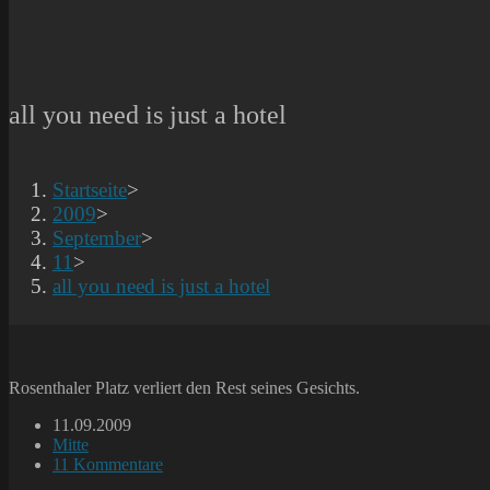
all you need is just a hotel
Startseite
>
2009
>
September
>
11
>
all you need is just a hotel
Rosenthaler Platz verliert den Rest seines Gesichts.
Beitrag
11.09.2009
veröffentlicht:
Beitrags-
Mitte
Kategorie:
Beitrags-
11 Kommentare
Kommentare: