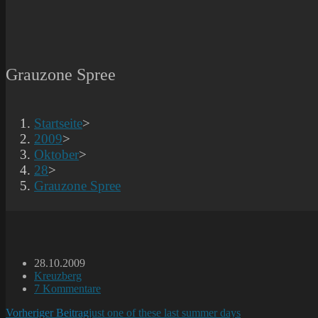
Grauzone Spree
Startseite
>
2009
>
Oktober
>
28
>
Grauzone Spree
Beitrag
28.10.2009
veröffentlicht:
Beitrags-
Kreuzberg
Kategorie:
Beitrags-
7 Kommentare
Kommentare:
Weitere
Vorheriger Beitrag
just one of these last summer days