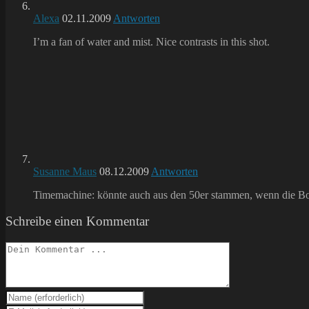
Alexa
02.11.2009
Antworten
I’m a fan of water and mist. Nice contrasts in this shot.
Susanne Maus
08.12.2009
Antworten
Timemachine: könnte auch aus den 50er stammen, wenn die B
Schreibe einen Kommentar
Kommentieren
Gib
deinen