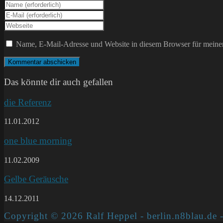
Gib
deinen
Gib
Namen
deine
Gib
oder
E-
deine
Benutzernamen
Mail-
Website-
Name, E-Mail-Adresse und Website in diesem Browser für meine
zum
Adresse
URL
Kommentieren
zum
ein
ein
Kommentieren
(optional)
ein
Das könnte dir auch gefallen
die Referenz
11.01.2012
one blue morning
11.02.2009
Gelbe Geräusche
14.12.2011
Copyright © 2026 Ralf Heppel - berlin.n8blau.de -