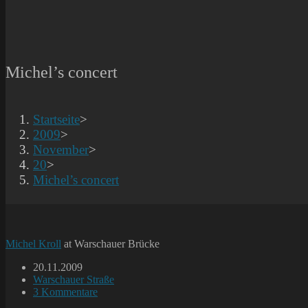
Michel’s concert
Startseite
>
2009
>
November
>
20
>
Michel’s concert
Michel Kroll
at Warschauer Brücke
Beitrag
20.11.2009
veröffentlicht:
Beitrags-
Warschauer Straße
Kategorie:
Beitrags-
3 Kommentare
Kommentare: