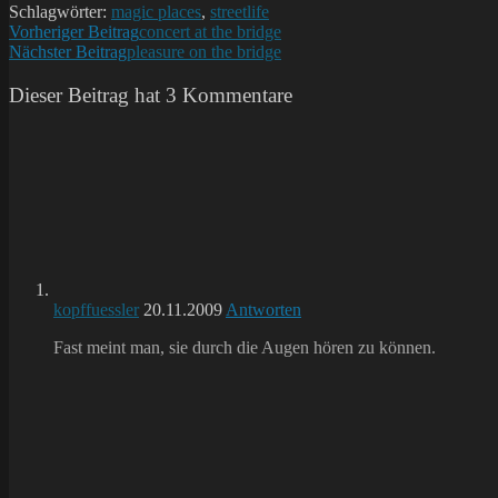
Schlagwörter:
magic places
,
streetlife
Weitere
Vorheriger Beitrag
concert at the bridge
Nächster Beitrag
pleasure on the bridge
Artikel
ansehen
Dieser Beitrag hat 3 Kommentare
kopffuessler
20.11.2009
Antworten
Fast meint man, sie durch die Augen hören zu können.