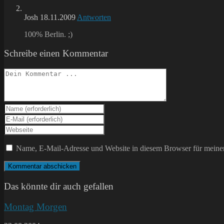
Josh
18.11.2009
Antworten
100% Berlin. ;)
Schreibe einen Kommentar
Kommentieren
Gib
deinen
Gib
Namen
deine
Gib
oder
E-
deine
Benutzernamen
Mail-
Website-
Name, E-Mail-Adresse und Website in diesem Browser für meine
zum
Adresse
URL
Kommentieren
zum
ein
ein
Kommentieren
(optional)
ein
Das könnte dir auch gefallen
Montag Morgen