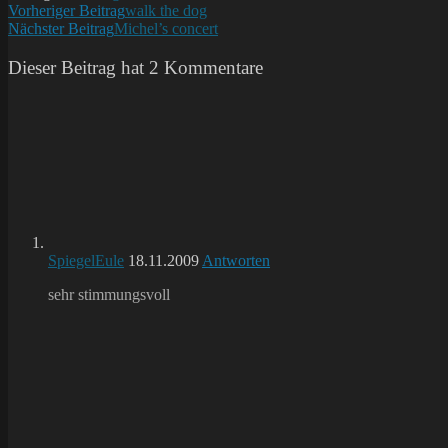
Weitere
Vorheriger Beitrag
walk the dog
Nächster Beitrag
Michel’s concert
Artikel
ansehen
Dieser Beitrag hat 2 Kommentare
SpiegelEule
18.11.2009
Antworten
sehr stimmungsvoll