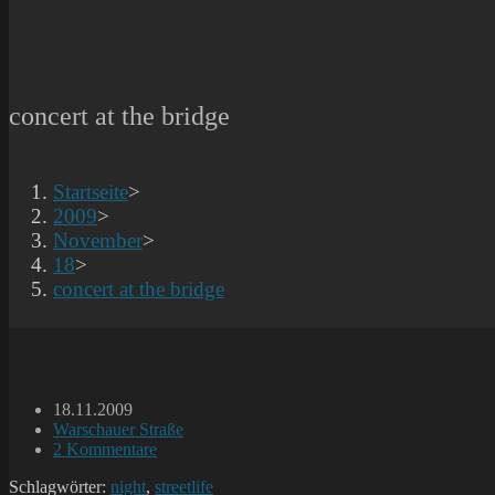
concert at the bridge
Startseite
>
2009
>
November
>
18
>
concert at the bridge
Beitrag
18.11.2009
veröffentlicht:
Beitrags-
Warschauer Straße
Kategorie:
Beitrags-
2 Kommentare
Kommentare:
Schlagwörter:
night
,
streetlife