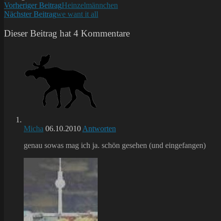
Weitere
Vorheriger Beitrag
Heinzelmännchen
Nächster Beitrag
we want it all
Artikel
ansehen
Dieser Beitrag hat 4 Kommentare
Micha
06.10.2010
Antworten
genau sowas mag ich ja. schön gesehen (und eingefangen)