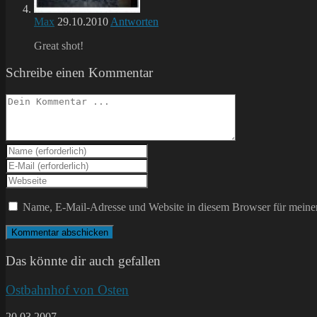
Max
29.10.2010
Antworten
Great shot!
Schreibe einen Kommentar
Kommentieren
Gib
deinen
Gib
Namen
deine
Gib
oder
E-
deine
Benutzernamen
Mail-
Website-
Name, E-Mail-Adresse und Website in diesem Browser für meine
zum
Adresse
URL
Kommentieren
zum
ein
ein
Kommentieren
(optional)
ein
Das könnte dir auch gefallen
Ostbahnhof von Osten
20.03.2007