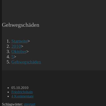
Gehwegschäden
Startseite
>
2010
>
Oktober
>
5
>
Gehwegschäden
Beitrag
05.10.2010
veröffentlicht:
Beitrags-
Friedrichshain
Kategorie:
Beitrags-
4 Kommentare
Kommentare:
Schlagwörter:
streetart