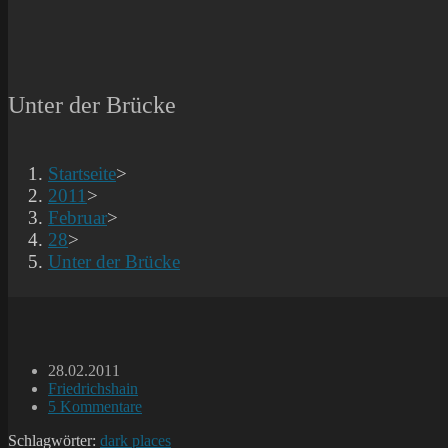
Unter der Brücke
Startseite
>
2011
>
Februar
>
28
>
Unter der Brücke
Beitrag
28.02.2011
veröffentlicht:
Beitrags-
Friedrichshain
Kategorie:
Beitrags-
5 Kommentare
Kommentare:
Schlagwörter:
dark places