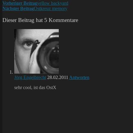
Weitere
Vorheriger Beitrag
yellow backyard
Nächster Beitrag
Ostkreuz memory
Artikel
ansehen
Dieser Beitrag hat 5 Kommentare
Jörg Engelbrecht
28.02.2011
Antworten
sehr cool, ist das OstX