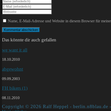
Gib
deinen
Gib
Namen
deine
Gib
oder
E-
deine
Benutzernamen
Mail-
Website-
Name, E-Mail-Adresse und Website in diesem Browser für meine
zum
Adresse
URL
Kommentieren
zum
ein
ein
Kommentieren
(optional)
ein
Das könnte dir auch gefallen
we want it all
18.10.2010
abgewohnt
09.09.2003
FH bikers (1)
08.11.2010
Copyright © 2026 Ralf Heppel - berlin.n8blau.de -