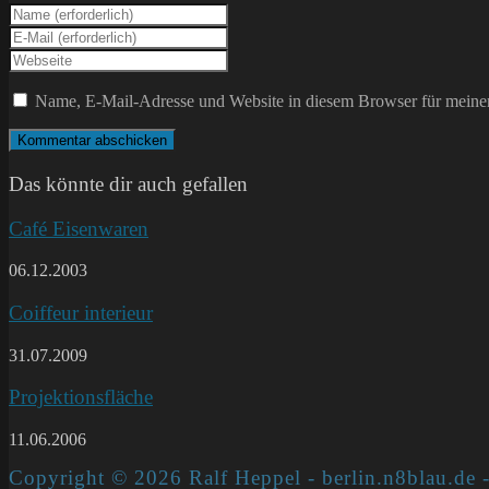
Gib
deinen
Gib
Namen
deine
Gib
oder
E-
deine
Benutzernamen
Mail-
Website-
Name, E-Mail-Adresse und Website in diesem Browser für meine
zum
Adresse
URL
Kommentieren
zum
ein
ein
Kommentieren
(optional)
ein
Das könnte dir auch gefallen
Café Eisenwaren
06.12.2003
Coiffeur interieur
31.07.2009
Projektionsfläche
11.06.2006
Copyright © 2026 Ralf Heppel - berlin.n8blau.de -