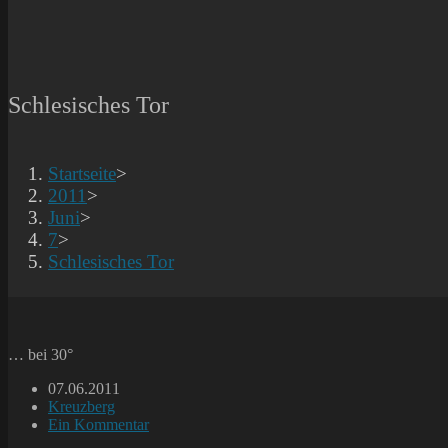
Schlesisches Tor
Startseite
>
2011
>
Juni
>
7
>
Schlesisches Tor
… bei 30°
Beitrag
07.06.2011
veröffentlicht:
Beitrags-
Kreuzberg
Kategorie:
Beitrags-
Ein Kommentar
Kommentare: