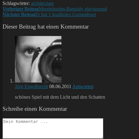
Schlagwörter:
architecture
Weitere
Vorheriger Beitrag
Mendelssohn-Bartoldy playground
Nächster Beitrag
Er hat 1 knallrotes Gummiboot
Artikel
ansehen
Dieser Beitrag hat einen Kommentar
Jörg Engelbrecht
08.06.2011
Antworten
schönes Spiel mit dem Licht und den Schatten
Schreibe einen Kommentar
Kommentieren