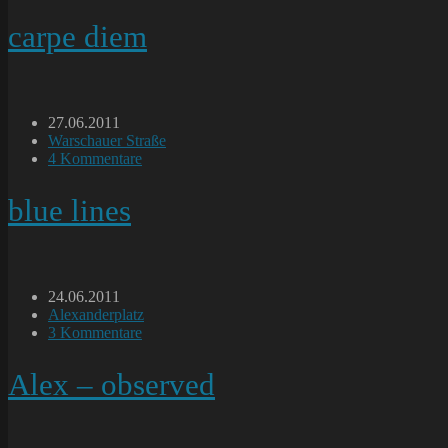
Kommentare:
carpe diem
Beitrag
27.06.2011
veröffentlicht:
Beitrags-
Warschauer Straße
Kategorie:
Beitrags-
4 Kommentare
Kommentare:
blue lines
Beitrag
24.06.2011
veröffentlicht:
Beitrags-
Alexanderplatz
Kategorie:
Beitrags-
3 Kommentare
Kommentare:
Alex – observed