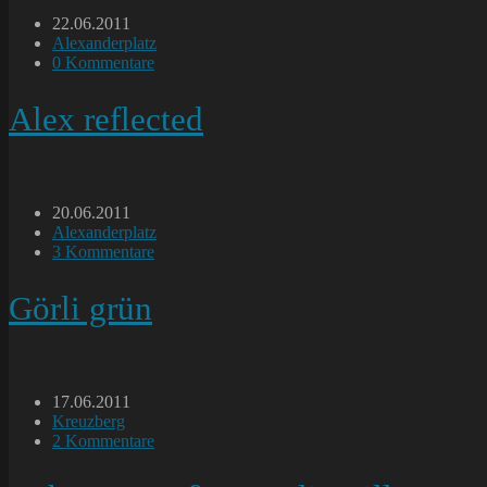
Beitrag
22.06.2011
veröffentlicht:
Beitrags-
Alexanderplatz
Kategorie:
Beitrags-
0 Kommentare
Kommentare:
Alex reflected
Beitrag
20.06.2011
veröffentlicht:
Beitrags-
Alexanderplatz
Kategorie:
Beitrags-
3 Kommentare
Kommentare:
Görli grün
Beitrag
17.06.2011
veröffentlicht:
Beitrags-
Kreuzberg
Kategorie:
Beitrags-
2 Kommentare
Kommentare: