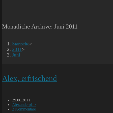
Monatliche Archive: Juni 2011
Startseite
>
2011
>
Juni
Alex, erfrischend
Beitrag
29.06.2011
veröffentlicht:
Beitrags-
Alexanderplatz
Kategorie:
Beitrags-
2 Kommentare