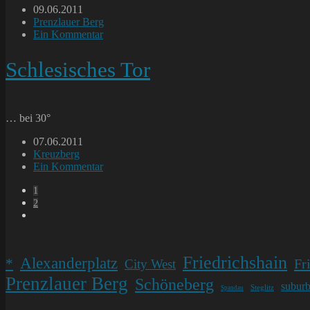
Beitrag
09.06.2011
veröffentlicht:
Beitrags-
Prenzlauer Berg
Kategorie:
Beitrags-
Ein Kommentar
Kommentare:
Schlesisches Tor
… bei 30°
Beitrag
07.06.2011
veröffentlicht:
Beitrags-
Kreuzberg
Kategorie:
Beitrags-
Ein Kommentar
Kommentare:
1
2
Gehe
zur
nächsten
Seite
Friedrichshain
Alexanderplatz
*
Fr
City West
Prenzlauer Berg
Schöneberg
subur
Steglitz
Spandau