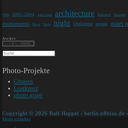
architecture
2001-2004
Bahnhof
1980
Agfa Scala
Baustelle
night
quiet 
monuments
Ostlampe
people
Mural
Nacht
Archiv
Photo-Projekte
Göstern
Lostkreuz
photo.grapf
Copyright © 2026 Ralf Heppel - berlin.n8blau.de -
Menü schließen