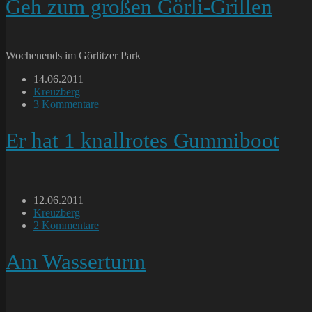
Geh zum großen Görli-Grillen
Wochenends im Görlitzer Park
Beitrag
14.06.2011
veröffentlicht:
Beitrags-
Kreuzberg
Kategorie:
Beitrags-
3 Kommentare
Kommentare:
Er hat 1 knallrotes Gummiboot
Beitrag
12.06.2011
veröffentlicht:
Beitrags-
Kreuzberg
Kategorie:
Beitrags-
2 Kommentare
Kommentare:
Am Wasserturm