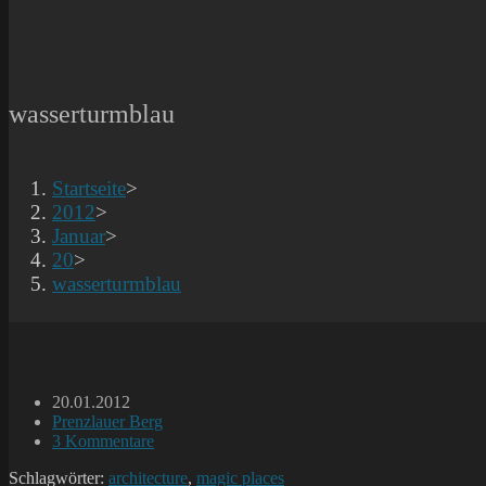
wasserturmblau
Startseite
>
2012
>
Januar
>
20
>
wasserturmblau
Beitrag
20.01.2012
veröffentlicht:
Beitrags-
Prenzlauer Berg
Kategorie:
Beitrags-
3 Kommentare
Kommentare:
Schlagwörter:
architecture
,
magic places