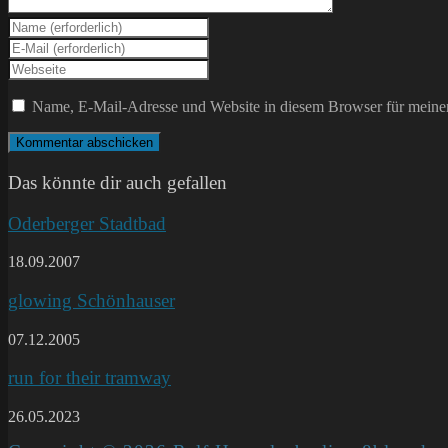
Gib
deinen
Gib
Namen
deine
Gib
oder
E-
deine
Benutzernamen
Mail-
Website-
Name, E-Mail-Adresse und Website in diesem Browser für meine
zum
Adresse
URL
Kommentieren
zum
ein
ein
Kommentieren
(optional)
ein
Das könnte dir auch gefallen
Oderberger Stadtbad
18.09.2007
glowing Schönhauser
07.12.2005
run for their tramway
26.05.2023