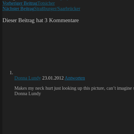
Weitere
Vorheriger Beitrag
Totsicher
Nächster Beitrag
Straßburger/Saarbrücker
Artikel
ansehen
Dieser Beitrag hat 3 Kommentare
Donna Lundy
23.01.2012
Antworten
Makes my neck hurt just looking up this picture, can’t imagine
Donna Lundy