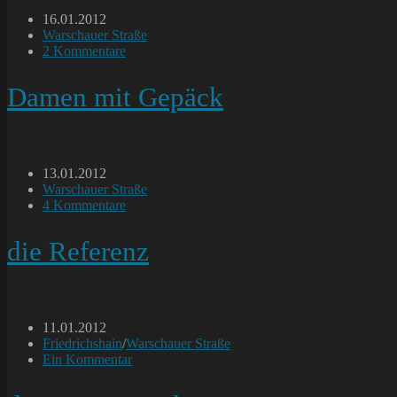
Beitrag
16.01.2012
veröffentlicht:
Beitrags-
Warschauer Straße
Kategorie:
Beitrags-
2 Kommentare
Kommentare:
Damen mit Gepäck
Beitrag
13.01.2012
veröffentlicht:
Beitrags-
Warschauer Straße
Kategorie:
Beitrags-
4 Kommentare
Kommentare:
die Referenz
Beitrag
11.01.2012
veröffentlicht:
Beitrags-
Friedrichshain
/
Warschauer Straße
Kategorie:
Beitrags-
Ein Kommentar
Kommentare: