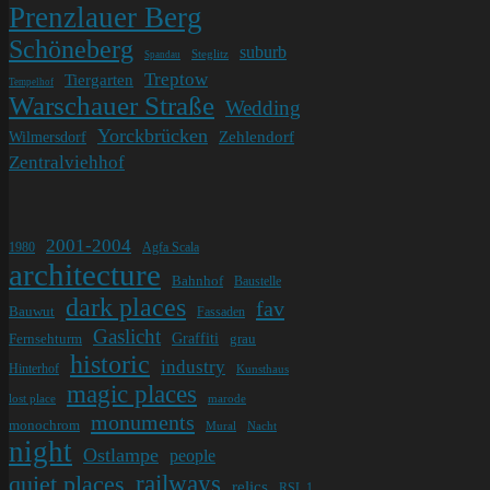
Prenzlauer Berg
Schöneberg
suburb
Steglitz
Spandau
Treptow
Tiergarten
Tempelhof
Warschauer Straße
Wedding
Yorckbrücken
Wilmersdorf
Zehlendorf
Zentralviehhof
2001-2004
1980
Agfa Scala
architecture
Bahnhof
Baustelle
dark places
fav
Bauwut
Fassaden
Gaslicht
Graffiti
Fernsehturm
grau
historic
industry
Hinterhof
Kunsthaus
magic places
lost place
marode
monuments
monochrom
Mural
Nacht
night
Ostlampe
people
railways
quiet places
relics
RSL 1