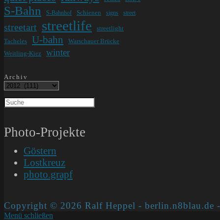
S-Bahn
Schienen
S-Bahnhof
signs
street
streetlife
streetart
streetlight
U-bahn
Tacheles
Warschauer Brücke
winter
Weitling-Kiez
Archiv
Photo-Projekte
Göstern
Lostkreuz
photo.grapf
Copyright © 2026 Ralf Heppel - berlin.n8blau.de -
Menü schließen