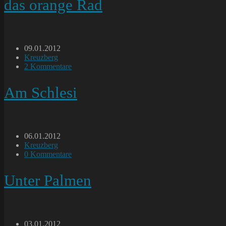
das orange Rad
Beitrag
09.01.2012
veröffentlicht:
Beitrags-
Kreuzberg
Kategorie:
Beitrags-
2 Kommentare
Kommentare:
Am Schlesi
Beitrag
06.01.2012
veröffentlicht:
Beitrags-
Kreuzberg
Kategorie:
Beitrags-
0 Kommentare
Kommentare:
Unter Palmen
Beitrag
03.01.2012