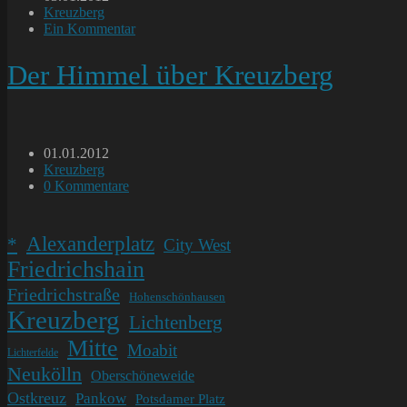
veröffentlicht:
Beitrags-
Kreuzberg
Kategorie:
Beitrags-
Ein Kommentar
Kommentare:
Der Himmel über Kreuzberg
Beitrag
01.01.2012
veröffentlicht:
Beitrags-
Kreuzberg
Kategorie:
Beitrags-
0 Kommentare
Kommentare:
Alexanderplatz
*
City West
Friedrichshain
Friedrichstraße
Hohenschönhausen
Kreuzberg
Lichtenberg
Mitte
Moabit
Lichterfelde
Neukölln
Oberschöneweide
Ostkreuz
Pankow
Potsdamer Platz