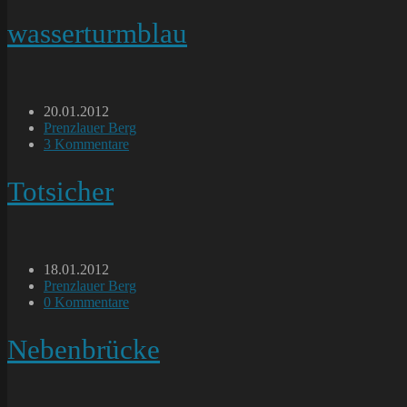
Kommentare:
wasserturmblau
Beitrag
20.01.2012
veröffentlicht:
Beitrags-
Prenzlauer Berg
Kategorie:
Beitrags-
3 Kommentare
Kommentare:
Totsicher
Beitrag
18.01.2012
veröffentlicht:
Beitrags-
Prenzlauer Berg
Kategorie:
Beitrags-
0 Kommentare
Kommentare:
Nebenbrücke