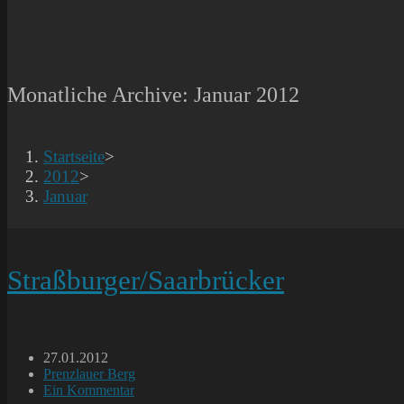
Monatliche Archive: Januar 2012
Startseite
>
2012
>
Januar
Straßburger/Saarbrücker
Beitrag
27.01.2012
veröffentlicht:
Beitrags-
Prenzlauer Berg
Kategorie:
Beitrags-
Ein Kommentar