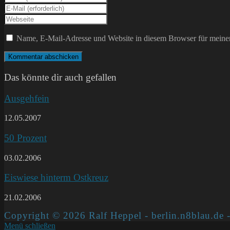
deinen
Gib
Namen
deine
Gib
oder
E-
deine
Benutzernamen
Mail-
Website-
Name, E-Mail-Adresse und Website in diesem Browser für meine
zum
Adresse
URL
Kommentieren
zum
ein
ein
Kommentieren
(optional)
ein
Das könnte dir auch gefallen
Ausgehfein
12.05.2007
50 Prozent
03.02.2006
Eiswiese hinterm Ostkreuz
21.02.2006
Copyright © 2026 Ralf Heppel - berlin.n8blau.de -
Menü schließen