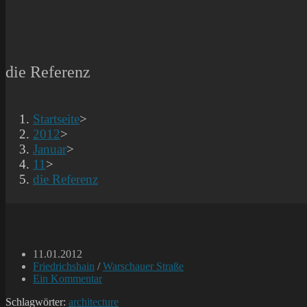
die Referenz
Startseite
>
2012
>
Januar
>
11
>
die Referenz
Beitrag
11.01.2012
veröffentlicht:
Beitrags-
Friedrichshain
/
Warschauer Straße
Kategorie:
Beitrags-
Ein Kommentar
Kommentare:
Schlagwörter:
architecture