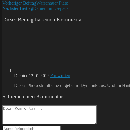
Weitere
Vorheriger Beitrag
Warschauer Platz
Nächster Beitrag
Damen mit Gepäck
Artikel
ansehen
Dieser Beitrag hat einen Kommentar
Dichter
12.01.2012
Antworten
Dieses Photo strahlt eine ungeheure Dynamik aus. Und im Hi
Schreibe einen Kommentar
Kommentieren
Gib