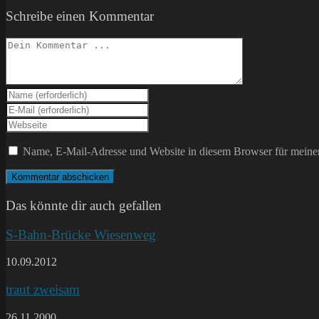
Schreibe einen Kommentar
Kommentieren
Gib
deinen
Gib
Namen
deine
Gib
oder
E-
deine
Benutzernamen
Mail-
Website-
Name, E-Mail-Adresse und Website in diesem Browser für meine
zum
Adresse
URL
Kommentieren
zum
ein
ein
Kommentieren
(optional)
ein
Das könnte dir auch gefallen
S-Bahn-Brücke Wiesenweg
10.09.2012
traut zweisam
26.11.2000