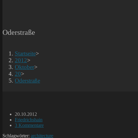
Oderstraße
Startseite
>
2012
>
Oktober
>
20
>
Oderstraße
Beitrag
20.10.2012
veröffentlicht:
Beitrags-
Friedrichshain
Kategorie:
Beitrags-
3 Kommentare
Kommentare:
Schlagwörter:
architecture