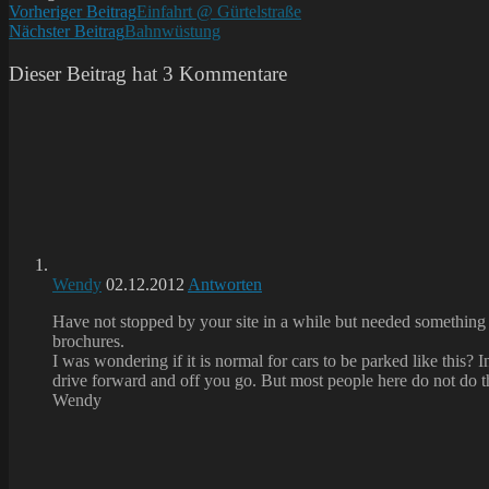
Weitere
Vorheriger Beitrag
Einfahrt @ Gürtelstraße
Nächster Beitrag
Bahnwüstung
Artikel
ansehen
Dieser Beitrag hat 3 Kommentare
Wendy
02.12.2012
Antworten
Have not stopped by your site in a while but needed something 
brochures.
I was wondering if it is normal for cars to be parked like this?
drive forward and off you go. But most people here do not do tha
Wendy