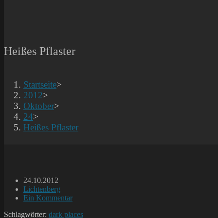
Heißes Pflaster
Startseite
>
2012
>
Oktober
>
24
>
Heißes Pflaster
Beitrag
24.10.2012
veröffentlicht:
Beitrags-
Lichtenberg
Kategorie:
Beitrags-
Ein Kommentar
Kommentare:
Schlagwörter:
dark places