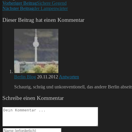
Weitere
Vorheriger Beitrag
Sichere Gegend
Nächster Beitrag
der Lampenwärter
Artikel
ansehen
Dieser Beitrag hat einen Kommentar
Berlin Blog
20.11.2012
Antworten
Schaurig, schräg und unkonventionell, das andere Berlin absei
Schreibe einen Kommentar
Kommentieren
Gib