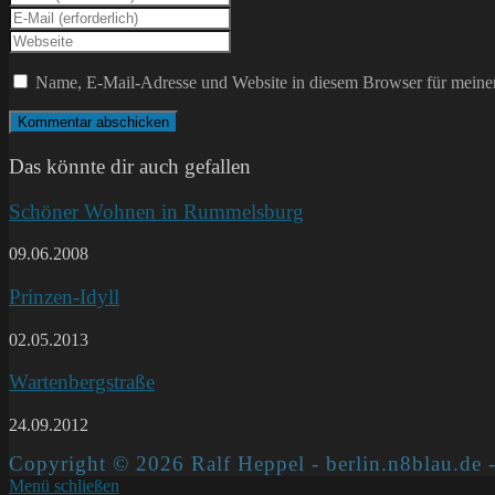
deinen
Gib
Namen
deine
Gib
oder
E-
deine
Benutzernamen
Mail-
Website-
Name, E-Mail-Adresse und Website in diesem Browser für meine
zum
Adresse
URL
Kommentieren
zum
ein
ein
Kommentieren
(optional)
ein
Das könnte dir auch gefallen
Schöner Wohnen in Rummelsburg
09.06.2008
Prinzen-Idyll
02.05.2013
Wartenbergstraße
24.09.2012
Copyright © 2026 Ralf Heppel - berlin.n8blau.de -
Menü schließen