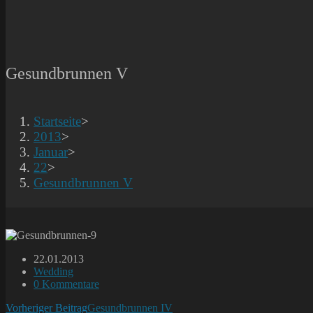
Gesundbrunnen V
Startseite
>
2013
>
Januar
>
22
>
Gesundbrunnen V
Beitrag
22.01.2013
veröffentlicht:
Beitrags-
Wedding
Kategorie:
Beitrags-
0 Kommentare
Kommentare:
Weitere
Vorheriger Beitrag
Gesundbrunnen IV