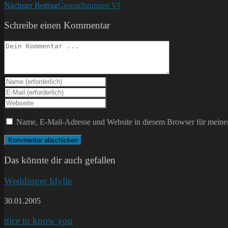
Nächster Beitrag
Gesundbrunnen VI
Artikel
ansehen
Schreibe einen Kommentar
Kommentieren
Gib
deinen
Gib
Namen
deine
Gib
oder
E-
deine
Benutzernamen
Mail-
Website-
Name, E-Mail-Adresse und Website in diesem Browser für meine
zum
Adresse
URL
Kommentieren
zum
ein
ein
Kommentieren
(optional)
ein
Das könnte dir auch gefallen
Weddinger Idylle
30.01.2005
nice to know you