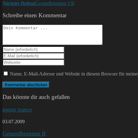
Nächster Beitrag
Gesundbrunnen VII
Artikel
ansehen
Schreibe einen Kommentar
Kommentieren
Gib
deinen
Gib
Namen
deine
Gib
oder
E-
deine
Benutzernamen
Mail-
Website-
Name, E-Mail-Adresse und Website in diesem Browser für meine
zum
Adresse
URL
Kommentieren
zum
ein
ein
Kommentieren
(optional)
ein
Das könnte dir auch gefallen
mono trance
03.07.2009
Gesundbrunnen II