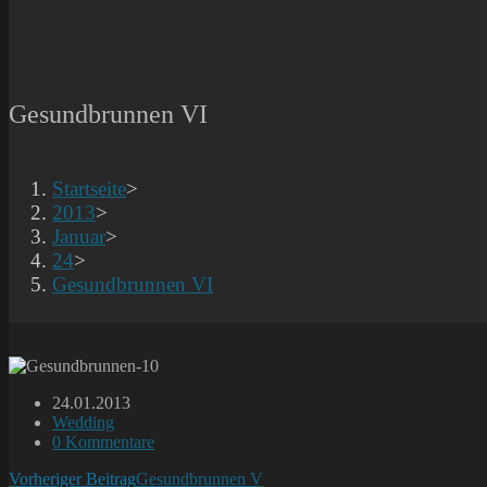
Gesundbrunnen VI
Startseite
>
2013
>
Januar
>
24
>
Gesundbrunnen VI
Beitrag
24.01.2013
veröffentlicht:
Beitrags-
Wedding
Kategorie:
Beitrags-
0 Kommentare
Kommentare:
Weitere
Vorheriger Beitrag
Gesundbrunnen V