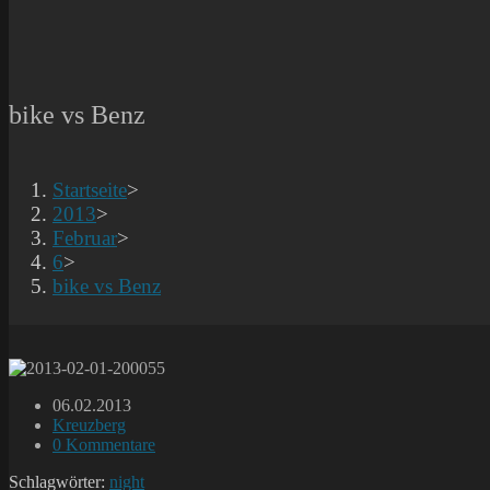
bike vs Benz
Startseite
>
2013
>
Februar
>
6
>
bike vs Benz
Beitrag
06.02.2013
veröffentlicht:
Beitrags-
Kreuzberg
Kategorie:
Beitrags-
0 Kommentare
Kommentare:
Schlagwörter:
night