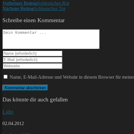
Weitere
Vorheriger Beitrag
Schlesisches Rot
Nächster Beitrag
Schlesisches Tor
Artikel
ansehen
Schreibe einen Kommentar
Kommentieren
Gib
deinen
Gib
Namen
deine
Gib
oder
E-
deine
Benutzernamen
Mail-
Website-
Name, E-Mail-Adresse und Website in diesem Browser für meine
zum
Adresse
URL
Kommentieren
zum
ein
ein
Kommentieren
(optional)
ein
Das könnte dir auch gefallen
Lido
02.04.2012