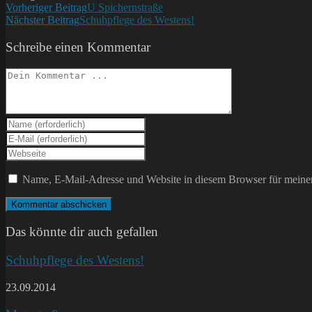
Weitere
Vorheriger Beitrag
U Spichernstraße
Nächster Beitrag
Schuhpflege des Westens!
Artikel
ansehen
Schreibe einen Kommentar
Kommentieren
Gib
deinen
Gib
Namen
deine
Gib
oder
E-
deine
Benutzernamen
Mail-
Website-
Name, E-Mail-Adresse und Website in diesem Browser für meine
zum
Adresse
URL
Kommentieren
zum
ein
ein
Kommentieren
(optional)
ein
Das könnte dir auch gefallen
Schuhpflege des Westens!
23.09.2014