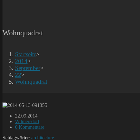
Wohnquadrat
Startseite
>
2014
>
September
>
22
>
Wohnquadrat
Beitrag
22.09.2014
veröffentlicht:
Beitrags-
Wilmersdorf
Kategorie:
Beitrags-
0 Kommentare
Kommentare:
Schlagwörter:
architecture