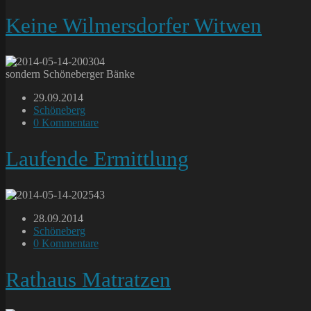
Kommentare:
Keine Wilmersdorfer Witwen
sondern Schöneberger Bänke
Beitrag
29.09.2014
veröffentlicht:
Beitrags-
Schöneberg
Kategorie:
Beitrags-
0 Kommentare
Kommentare:
Laufende Ermittlung
Beitrag
28.09.2014
veröffentlicht:
Beitrags-
Schöneberg
Kategorie:
Beitrags-
0 Kommentare
Kommentare:
Rathaus Matratzen