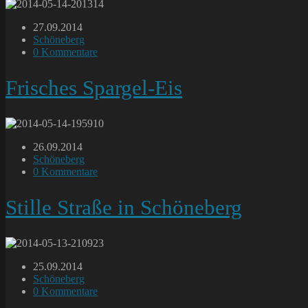
Beitrag
27.09.2014
veröffentlicht:
Beitrags-
Schöneberg
Kategorie:
Beitrags-
0 Kommentare
Kommentare:
Frisches Spargel-Eis
Beitrag
26.09.2014
veröffentlicht:
Beitrags-
Schöneberg
Kategorie:
Beitrags-
0 Kommentare
Kommentare:
Stille Straße in Schöneberg
Beitrag
25.09.2014
veröffentlicht:
Beitrags-
Schöneberg
Kategorie:
Beitrags-
0 Kommentare
Kommentare: