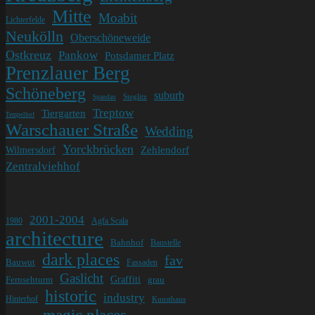
Mitte
Moabit
Lichterfelde
Neukölln
Oberschöneweide
Ostkreuz
Pankow
Potsdamer Platz
Prenzlauer Berg
Schöneberg
suburb
Steglitz
Spandau
Treptow
Tiergarten
Tempelhof
Warschauer Straße
Wedding
Yorckbrücken
Wilmersdorf
Zehlendorf
Zentralviehhof
2001-2004
1980
Agfa Scala
architecture
Bahnhof
Baustelle
dark places
fav
Bauwut
Fassaden
Gaslicht
Graffiti
Fernsehturm
grau
historic
industry
Hinterhof
Kunsthaus
magic places