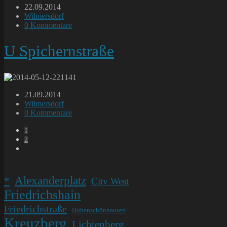
Beitrag
22.09.2014
veröffentlicht:
Beitrags-
Wilmersdorf
Kategorie:
Beitrags-
0 Kommentare
Kommentare:
U Spichernstraße
Beitrag
21.09.2014
veröffentlicht:
Beitrags-
Wilmersdorf
Kategorie:
Beitrags-
0 Kommentare
Kommentare:
1
2
Gehe
zur
nächsten
Seite
Alexanderplatz
*
City West
Friedrichshain
Friedrichstraße
Hohenschönhausen
Kreuzberg
Lichtenberg