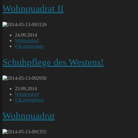
Wohnquadrat II
Beitrag
24.09.2014
veröffentlicht:
Beitrags-
Wilmersdorf
Kategorie:
Beitrags-
0 Kommentare
Kommentare:
Schuhpflege des Westens!
Beitrag
23.09.2014
veröffentlicht:
Beitrags-
Wilmersdorf
Kategorie:
Beitrags-
0 Kommentare
Kommentare:
Wohnquadrat