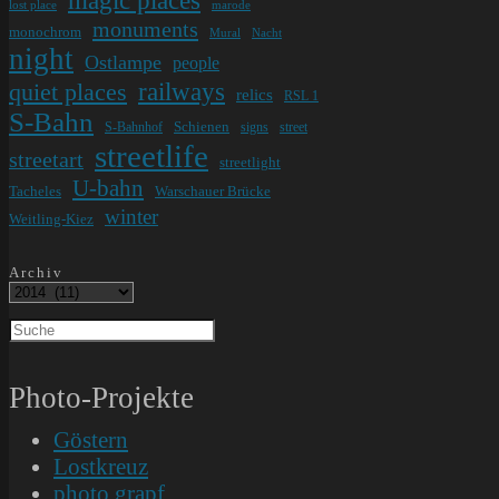
lost place
marode
monuments
monochrom
Mural
Nacht
night
Ostlampe
people
railways
quiet places
relics
RSL 1
S-Bahn
Schienen
S-Bahnhof
signs
street
streetlife
streetart
streetlight
U-bahn
Tacheles
Warschauer Brücke
winter
Weitling-Kiez
Archiv
Photo-Projekte
Göstern
Lostkreuz
photo.grapf