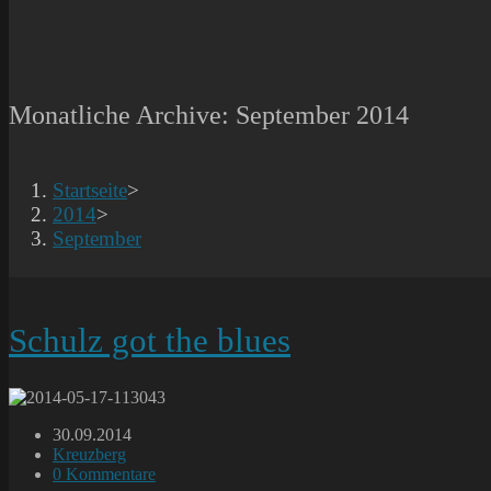
Monatliche Archive: September 2014
Startseite
>
2014
>
September
Schulz got the blues
Beitrag
30.09.2014
veröffentlicht:
Beitrags-
Kreuzberg
Kategorie:
Beitrags-
0 Kommentare