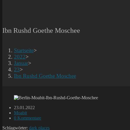
Ibn Rushd Goethe Moschee
Startseite
>
2022
>
Januar
>
23
>
Ibn Rushd Goethe Moschee
Beitrag
23.01.2022
veröffentlicht:
Beitrags-
Moabit
Kategorie:
Beitrags-
0 Kommentare
Kommentare:
Schlagwörter:
dark places