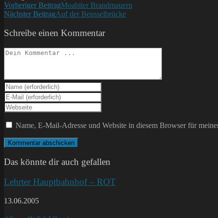
Weitere
Vorheriger Beitrag
Moabiter Brandmauern
Nächster Beitrag
Auf der Beusselbrücke
Artikel
ansehen
Schreibe einen Kommentar
Kommentieren
Gib
deinen
Gib
Namen
deine
Gib
oder
E-
deine
Benutzernamen
Mail-
Website-
Name, E-Mail-Adresse und Website in diesem Browser für meine
zum
Adresse
URL
Kommentieren
zum
ein
ein
Kommentieren
(optional)
ein
Das könnte dir auch gefallen
Lehrter Hauptbahnhof – ROT
13.06.2005