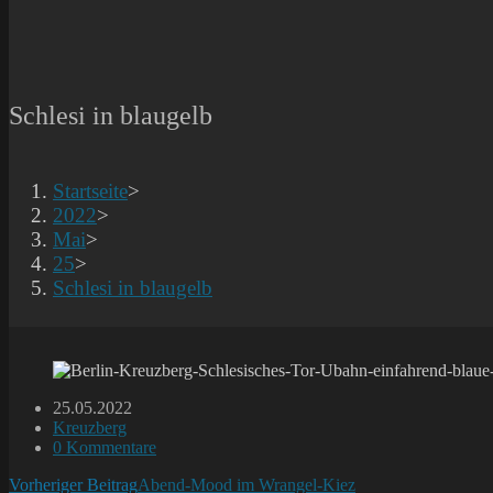
Schlesi in blaugelb
Startseite
>
2022
>
Mai
>
25
>
Schlesi in blaugelb
Beitrag
25.05.2022
veröffentlicht:
Beitrags-
Kreuzberg
Kategorie:
Beitrags-
0 Kommentare
Kommentare:
Weitere
Vorheriger Beitrag
Abend-Mood im Wrangel-Kiez