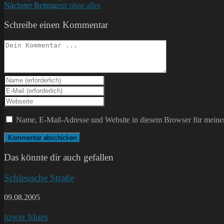
Nächster Beitrag
mit ohne alles
Artikel
ansehen
Schreibe einen Kommentar
Kommentieren
Gib
deinen
Gib
Namen
deine
Gib
oder
E-
deine
Benutzernamen
Mail-
Website-
Name, E-Mail-Adresse und Website in diesem Browser für meine
zum
Adresse
URL
Kommentieren
zum
ein
ein
Kommentieren
(optional)
ein
Das könnte dir auch gefallen
Schlesische Straße
09.08.2005
tower blues