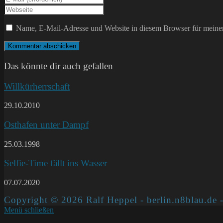
Namen
deine
Gib
oder
E-
deine
Benutzernamen
Mail-
Website-
Name, E-Mail-Adresse und Website in diesem Browser für meine
zum
Adresse
URL
Kommentieren
zum
ein
ein
Kommentieren
(optional)
ein
Das könnte dir auch gefallen
Willkürherrschaft
29.10.2010
Osthafen unter Dampf
25.03.1998
Selfie-Time fällt ins Wasser
07.07.2020
Copyright © 2026 Ralf Heppel - berlin.n8blau.de -
Menü schließen