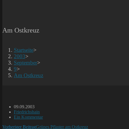
Am Ostkreuz
Startseite
>
2003
>
September
>
9
>
Am Ostkreuz
Beitrag
09.09.2003
veröffentlicht:
Beitrags-
Friedrichshain
Kategorie:
Beitrags-
Ein Kommentar
Kommentare:
Weitere
Vorheriger Beitrag
Grünes Pflaster am Ostkreuz