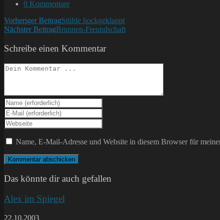
Kategorie:
Beitrags-
0 Kommentare
Kommentare:
Weitere
Vorheriger Beitrag
Stühle hockgeklappt
Nächster Beitrag
Brunnen-Freundschaft
Artikel
ansehen
Schreibe einen Kommentar
Kommentieren
Gib
deinen
Gib
Namen
deine
Gib
oder
E-
deine
Benutzernamen
Mail-
Website-
Name, E-Mail-Adresse und Website in diesem Browser für meine
zum
Adresse
URL
Kommentieren
zum
ein
ein
Kommentieren
(optional)
ein
Das könnte dir auch gefallen
Alex im Spiegel
22.10.2003