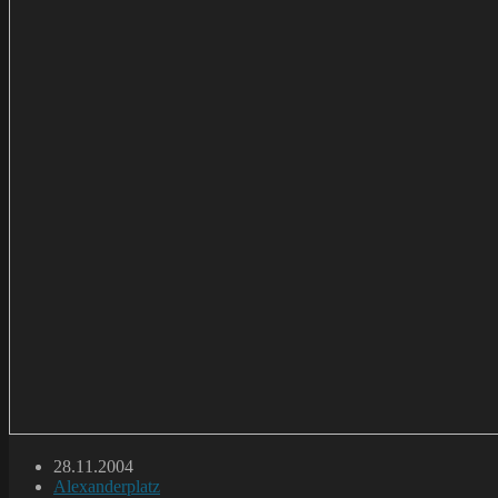
Beitrag
28.11.2004
veröffentlicht:
Beitrags-
Alexanderplatz