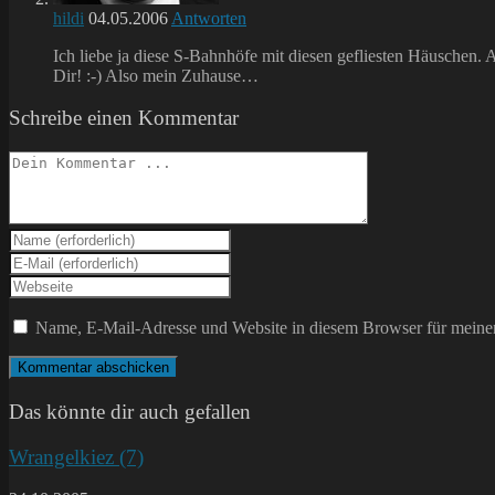
hildi
04.05.2006
Antworten
Ich liebe ja diese S-Bahnhöfe mit diesen gefliesten Häuschen. 
Dir! :-) Also mein Zuhause…
Schreibe einen Kommentar
Kommentieren
Gib
deinen
Gib
Namen
deine
Gib
oder
E-
deine
Benutzernamen
Mail-
Website-
Name, E-Mail-Adresse und Website in diesem Browser für meine
zum
Adresse
URL
Kommentieren
zum
ein
ein
Kommentieren
(optional)
ein
Das könnte dir auch gefallen
Wrangelkiez (7)