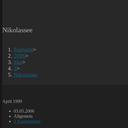
Nikolassee
Startseite
>
2006
>
Mai
>
3
>
Nikolassee
April 1999
Beitrag
03.05.2006
veröffentlicht:
Beitrags-
Allgemein
Kategorie:
Beitrags-
2 Kommentare
Kommentare: