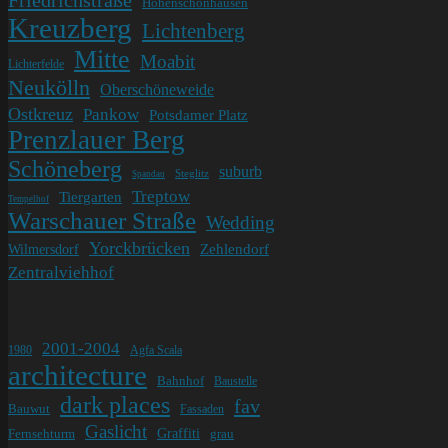
Friedrichstraße
Hohenschönhausen
Kreuzberg
Lichtenberg
Mitte
Moabit
Lichterfelde
Neukölln
Oberschöneweide
Ostkreuz
Pankow
Potsdamer Platz
Prenzlauer Berg
Schöneberg
suburb
Steglitz
Spandau
Treptow
Tiergarten
Tempelhof
Warschauer Straße
Wedding
Yorckbrücken
Wilmersdorf
Zehlendorf
Zentralviehhof
2001-2004
1980
Agfa Scala
architecture
Bahnhof
Baustelle
dark places
fav
Bauwut
Fassaden
Gaslicht
Graffiti
Fernsehturm
grau