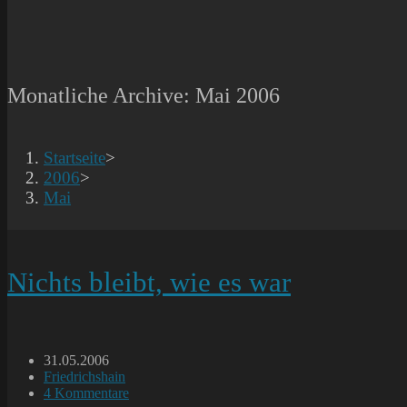
Monatliche Archive: Mai 2006
Startseite
>
2006
>
Mai
Nichts bleibt, wie es war
Beitrag
31.05.2006
veröffentlicht:
Beitrags-
Friedrichshain
Kategorie:
Beitrags-
4 Kommentare