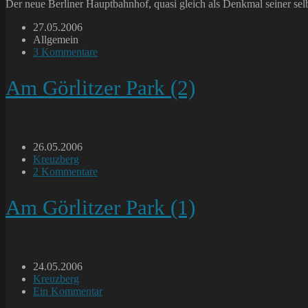
Der neue Berliner Hauptbahnhof, quasi gleich als Denkmal seiner selbs
Beitrag
27.05.2006
veröffentlicht:
Beitrags-
Allgemein
Kategorie:
Beitrags-
3 Kommentare
Kommentare:
Am Görlitzer Park (2)
Beitrag
26.05.2006
veröffentlicht:
Beitrags-
Kreuzberg
Kategorie:
Beitrags-
2 Kommentare
Kommentare:
Am Görlitzer Park (1)
Beitrag
24.05.2006
veröffentlicht:
Beitrags-
Kreuzberg
Kategorie:
Beitrags-
Ein Kommentar
Kommentare: