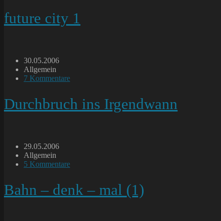
Kommentare:
future city 1
Beitrag
30.05.2006
veröffentlicht:
Beitrags-
Allgemein
Kategorie:
Beitrags-
7 Kommentare
Kommentare:
Durchbruch ins Irgendwann
Beitrag
29.05.2006
veröffentlicht:
Beitrags-
Allgemein
Kategorie:
Beitrags-
5 Kommentare
Kommentare:
Bahn – denk – mal (1)