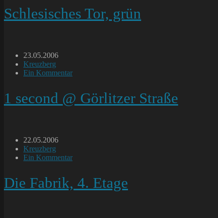
Schlesisches Tor, grün
Beitrag
23.05.2006
veröffentlicht:
Beitrags-
Kreuzberg
Kategorie:
Beitrags-
Ein Kommentar
Kommentare:
1 second @ Görlitzer Straße
Beitrag
22.05.2006
veröffentlicht:
Beitrags-
Kreuzberg
Kategorie:
Beitrags-
Ein Kommentar
Kommentare:
Die Fabrik, 4. Etage