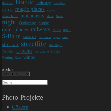
historic
industry
Hinterhof
Kunsthaus
magic places
lost place
marode
monuments
monochrom
Mural
Nacht
night
Ostlampe
people
railways
quiet places
relics
RSL 1
S-Bahn
Schienen
S-Bahnhof
signs
street
streetlife
streetart
streetlight
U-bahn
Tacheles
Warschauer Brücke
winter
Weitling-Kiez
Archiv
Photo-Projekte
Göstern