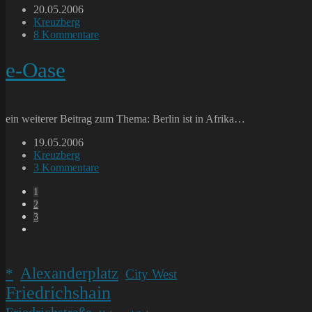
Beitrag
20.05.2006
veröffentlicht:
Beitrags-
Kreuzberg
Kategorie:
Beitrags-
8 Kommentare
Kommentare:
e-Oase
ein weiterer Beitrag zum Thema: Berlin ist in Afrika…
Beitrag
19.05.2006
veröffentlicht:
Beitrags-
Kreuzberg
Kategorie:
Beitrags-
3 Kommentare
Kommentare:
1
2
3
Gehe
zur
nächsten
Seite
Alexanderplatz
*
City West
Friedrichshain